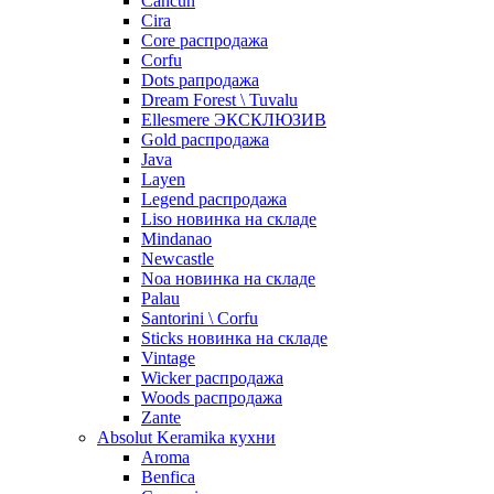
Cancun
Cira
Core распродажа
Corfu
Dots рапродажа
Dream Forest \ Tuvalu
Ellesmere ЭКСКЛЮЗИВ
Gold распродажа
Java
Layen
Legend распродажа
Liso новинка на складе
Mindanao
Newcastle
Noa новинка на складе
Palau
Santorini \ Corfu
Sticks новинка на складе
Vintage
Wicker распродажа
Woods распродажа
Zante
Absolut Keramika кухни
Aroma
Benfica