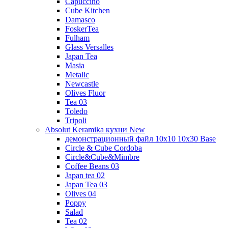
Capuccino
Cube Kitchen
Damasco
FoskerTea
Fulham
Glass Versalles
Japan Tea
Masia
Metalic
Newcastle
Olives Fluor
Tea 03
Toledo
Tripoli
Absolut Keramika кухни New
демонстрационный файл 10x10 10x30 Base
Circle & Cube Cordoba
Circle&Cube&Mimbre
Coffee Beans 03
Japan tea 02
Japan Tea 03
Olives 04
Poppy
Salad
Tea 02