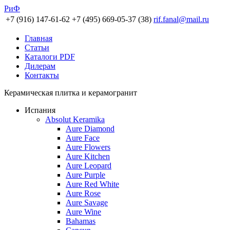
РиФ
+7 (916) 147-61-62
+7 (495) 669-05-37 (38)
rif.fanal@mail.ru
Главная
Статьи
Каталоги PDF
Дилерам
Контакты
Керамическая плитка и керамогранит
Испания
Absolut Keramika
Aure Diamond
Aure Face
Aure Flowers
Aure Kitchen
Aure Leopard
Aure Purple
Aure Red White
Aure Rose
Aure Savage
Aure Wine
Bahamas