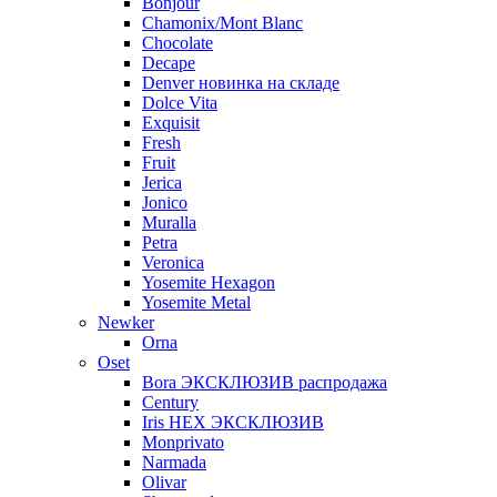
Bonjour
Chamonix/Mont Blanc
Chocolate
Decape
Denver новинка на складе
Dolce Vita
Exquisit
Fresh
Fruit
Jerica
Jonico
Muralla
Petra
Veroniсa
Yosemite Hexagon
Yosemite Metal
Newker
Orna
Oset
Bora ЭКСКЛЮЗИВ распродажа
Century
Iris HEX ЭКСКЛЮЗИВ
Monprivato
Narmada
Olivar