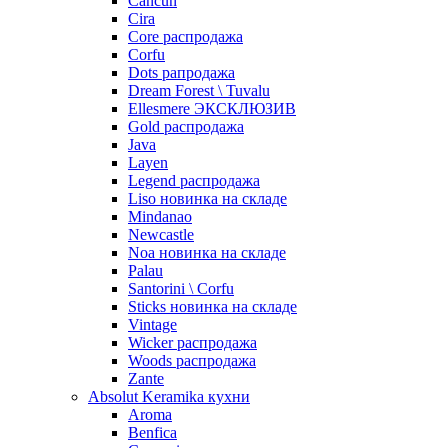
Cancun
Cira
Core распродажа
Corfu
Dots рапродажа
Dream Forest \ Tuvalu
Ellesmere ЭКСКЛЮЗИВ
Gold распродажа
Java
Layen
Legend распродажа
Liso новинка на складе
Mindanao
Newcastle
Noa новинка на складе
Palau
Santorini \ Corfu
Sticks новинка на складе
Vintage
Wicker распродажа
Woods распродажа
Zante
Absolut Keramika кухни
Aroma
Benfica