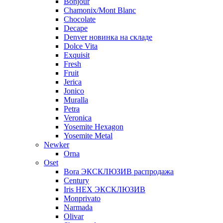
Bonjour
Chamonix/Mont Blanc
Chocolate
Decape
Denver новинка на складе
Dolce Vita
Exquisit
Fresh
Fruit
Jerica
Jonico
Muralla
Petra
Veroniсa
Yosemite Hexagon
Yosemite Metal
Newker
Orna
Oset
Bora ЭКСКЛЮЗИВ распродажа
Century
Iris HEX ЭКСКЛЮЗИВ
Monprivato
Narmada
Olivar