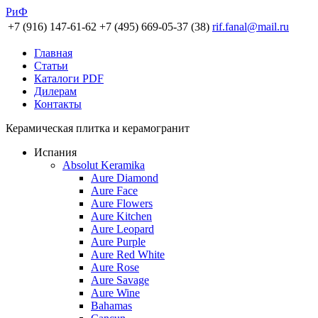
РиФ
+7 (916) 147-61-62
+7 (495) 669-05-37 (38)
rif.fanal@mail.ru
Главная
Статьи
Каталоги PDF
Дилерам
Контакты
Керамическая плитка и керамогранит
Испания
Absolut Keramika
Aure Diamond
Aure Face
Aure Flowers
Aure Kitchen
Aure Leopard
Aure Purple
Aure Red White
Aure Rose
Aure Savage
Aure Wine
Bahamas