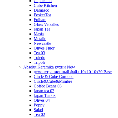
Capuccino
Cube Kitchen
Damasco
FoskerTea
Fulham
Glass Versalles
Japan Tea
Masia
Metalic
Newcastle
Olives Fluor
Tea 03
Toledo
Tripoli
Absolut Keramika кухни New
демонстрационный файл 10x10 10x30 Base
Circle & Cube Cordoba
Circle&Cube&Mimbre
Coffee Beans 03
Japan tea 02
Japan Tea 03
Olives 04
Poppy
Salad
Tea 02