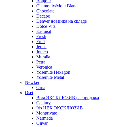
Bonjour
Chamonix/Mont Blanc
Chocolate
Decape
Denver новинка на складе
Dolce Vita
Exquisit
Fresh
Fruit
Jerica
Jonico
Muralla
Petra
Veroniсa
Yosemite Hexagon
Yosemite Metal
Newker
Orna
Oset
Bora ЭКСКЛЮЗИВ распродажа
Century
Iris HEX ЭКСКЛЮЗИВ
Monprivato
Narmada
Olivar