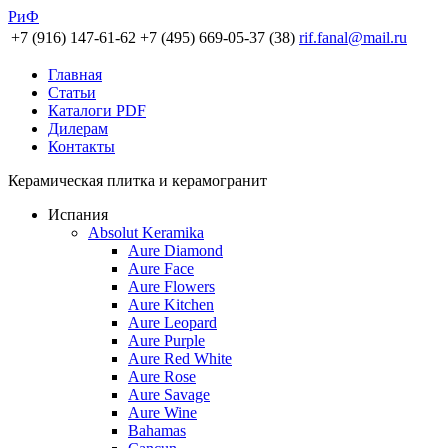
РиФ
+7 (916) 147-61-62
+7 (495) 669-05-37 (38)
rif.fanal@mail.ru
Главная
Статьи
Каталоги PDF
Дилерам
Контакты
Керамическая плитка и керамогранит
Испания
Absolut Keramika
Aure Diamond
Aure Face
Aure Flowers
Aure Kitchen
Aure Leopard
Aure Purple
Aure Red White
Aure Rose
Aure Savage
Aure Wine
Bahamas