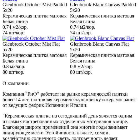
Glenbrook October Mist Padded
Glenbrook Blanc Canvas Padded
5x20
5x20
Керамическая плитка матовая
Керамическая плитка матовая
Белая глина
Белая глина
0.74 м2/кор.
0.74 м2/кор.
74 шт/кор.
74 шт/кор.
Glenbrook October Mist Flat
Glenbrook Blanc Canvas Flat
5x20
5x20
Керамическая плитка матовая
Керамическая плитка матовая
Белая глина
Белая глина
0.8 м2/кор.
0.8 м2/кор.
80 шт/кор.
80 шт/кор.
О компании
Компания "РиФ" работает на рынке керамической плитки
более 14 лет, поставляя керамическую плитку и керамогранит
от ведущих фабрик Испании и Италии.
"Керамическая плитка на сегодняшний день является одним
из самых востребованных отделочных материалов в мире.
Благодаря широте применений она многие годы занимает
лидирующее место. Устойчивость к влаге, химии,
воздействию солнечного света, долговечность делает