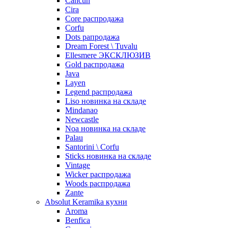
Cancun
Cira
Core распродажа
Corfu
Dots рапродажа
Dream Forest \ Tuvalu
Ellesmere ЭКСКЛЮЗИВ
Gold распродажа
Java
Layen
Legend распродажа
Liso новинка на складе
Mindanao
Newcastle
Noa новинка на складе
Palau
Santorini \ Corfu
Sticks новинка на складе
Vintage
Wicker распродажа
Woods распродажа
Zante
Absolut Keramika кухни
Aroma
Benfica