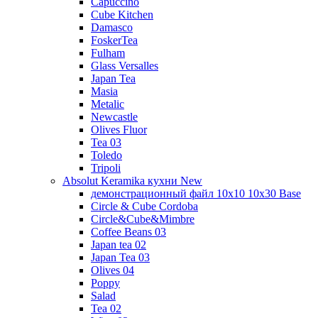
Capuccino
Cube Kitchen
Damasco
FoskerTea
Fulham
Glass Versalles
Japan Tea
Masia
Metalic
Newcastle
Olives Fluor
Tea 03
Toledo
Tripoli
Absolut Keramika кухни New
демонстрационный файл 10x10 10x30 Base
Circle & Cube Cordoba
Circle&Cube&Mimbre
Coffee Beans 03
Japan tea 02
Japan Tea 03
Olives 04
Poppy
Salad
Tea 02