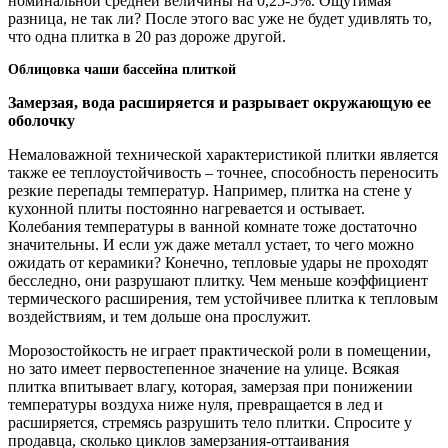
номинальной средней величины на 0,25-5%. Ощутимая
разница, не так ли? После этого вас уже не будет удивлять то,
что одна плитка в 20 раз дороже другой.
Облицовка чаши бассейна плиткой
Замерзая, вода расширяется и разрывает окружающую ее
оболочку
Немаловажной технической характеристикой плитки является
также ее теплоустойчивость – точнее, способность переносить
резкие перепады температур. Например, плитка на стене у
кухонной плиты постоянно нагревается и остывает.
Колебания температуры в ванной комнате тоже достаточно
значительны. И если уж даже металл устает, то чего можно
ожидать от керамики? Конечно, тепловые удары не проходят
бесследно, они разрушают плитку. Чем меньше коэффициент
термического расширения, тем устойчивее плитка к тепловым
воздействиям, и тем дольше она прослужит.
Морозостойкость не играет практической роли в помещении,
но зато имеет первостепенное значение на улице. Всякая
плитка впитывает влагу, которая, замерзая при понижении
температуры воздуха ниже нуля, превращается в лед и
расширяется, стремясь разрушить тело плитки. Спросите у
продавца, сколько циклов замерзания-оттаивания