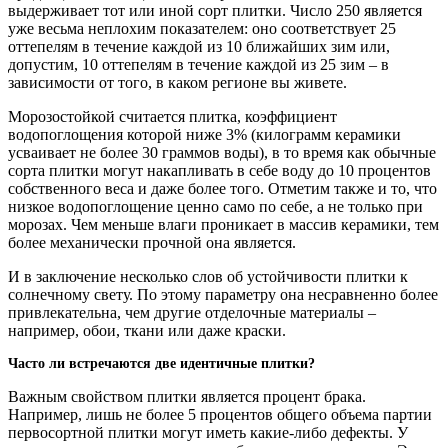
выдерживает тот или иной сорт плитки. Число 250 является
уже весьма неплохим показателем: оно соответствует 25
оттепелям в течение каждой из 10 ближайших зим или,
допустим, 10 оттепелям в течение каждой из 25 зим – в
зависимости от того, в каком регионе вы живете.
Морозостойкой считается плитка, коэффициент
водопоглощения которой ниже 3% (килограмм керамики
усваивает не более 30 граммов воды), в то время как обычные
сорта плитки могут накапливать в себе воду до 10 процентов
собственного веса и даже более того. Отметим также и то, что
низкое водопоглощение ценно само по себе, а не только при
морозах. Чем меньше влаги проникает в массив керамики, тем
более механически прочной она является.
И в заключение несколько слов об устойчивости плитки к
солнечному свету. По этому параметру она несравненно более
привлекательна, чем другие отделочные материалы –
например, обои, ткани или даже краски.
Часто ли встречаются две идентичные плитки?
Важным свойством плитки является процент брака.
Например, лишь не более 5 процентов общего объема партии
первосортной плитки могут иметь какие-либо дефекты. У