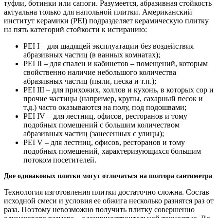
туфли, ботинки или сапоги. Разумеется, абразивная стойкость
актуальна только для напольной плитки. Американский
институт керамики (PEI) подразделяет керамическую плитку
на пять категорий стойкости к истиранию:
РEI I – для щадящей эксплуатации без воздействия
абразивных частиц (в ванных комнатах);
PEI II – для спален и кабинетов – помещений, которым
свойственно наличие небольшого количества
абразивных частиц (пыли, песка и т.п.);
PEI III – для прихожих, холлов и кухонь, в которых сор и
прочие частицы (например, крупы, сахарный песок и
т.д.) часто оказываются на полу, под подошвами;
PEI IV – для лестниц, офисов, ресторанов и тому
подобных помещений с большим количеством
абразивных частиц (занесенных с улицы);
PEI V – для лестниц, офисов, ресторанов и тому
подобных помещений, характеризующихся большим
потоком посетителей.
Две одинаковых плитки могут отличаться на полтора сантиметра
Технология изготовления плитки достаточно сложна. Состав
исходной смеси и условия ее обжига несколько разнятся раз от
раза. Поэтому невозможно получить плитку совершенно