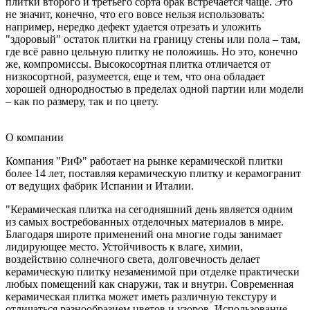
плитки второго и третьего сорта брак встречается чаще. Это
не значит, конечно, что его вовсе нельзя использовать:
например, нередко дефект удается отрезать и уложить
"здоровый" остаток плитки на границу стены или пола – там,
где всё равно цельную плитку не положишь. Но это, конечно
же, компромиссы. Высокосортная плитка отличается от
низкосортной, разумеется, еще и тем, что она обладает
хорошей однородностью в пределах одной партии или модели
– как по размеру, так и по цвету.
О компании
Компания "РиФ" работает на рынке керамической плитки
более 14 лет, поставляя керамическую плитку и керамогранит
от ведущих фабрик Испании и Италии.
"Керамическая плитка на сегодняшний день является одним
из самых востребованных отделочных материалов в мире.
Благодаря широте применений она многие годы занимает
лидирующее место. Устойчивость к влаге, химии,
воздействию солнечного света, долговечность делает
керамическую плитку незаменимой при отделке практически
любых помещений как снаружи, так и внутри. Современная
керамическая плитка может иметь различную текстуру и
отличаться разнообразием цветов и узоров. Использование