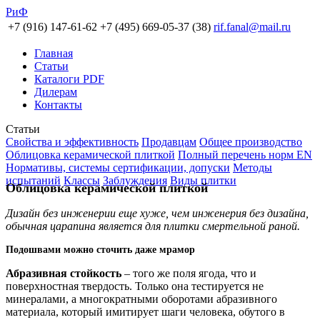
РиФ
+7 (916) 147-61-62
+7 (495) 669-05-37 (38)
rif.fanal@mail.ru
Главная
Статьи
Каталоги PDF
Дилерам
Контакты
Статьи
Свойства и эффективность
Продавцам
Общее производство
Облицовка керамической плиткой
Полный перечень норм EN
Нормативы, системы сертификации, допуски
Методы
испытаний
Классы
Заблуждения
Виды плитки
Облицовка керамической плиткой
Дизайн без инженерии еще хуже, чем инженерия без дизайна,
обычная царапина является для плитки смертельной раной.
Подошвами можно сточить даже мрамор
Абразивная стойкость
– того же поля ягода, что и
поверхностная твердость. Только она тестируется не
минералами, а многократными оборотами абразивного
материала, который имитирует шаги человека, обутого в