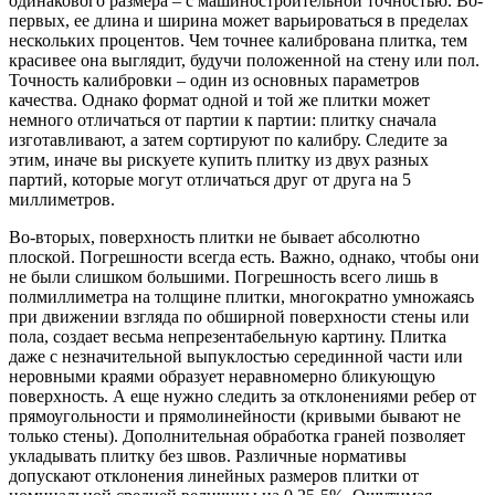
одинакового размера – с машиностроительной точностью. Во-
первых, ее длина и ширина может варьироваться в пределах
нескольких процентов. Чем точнее калибрована плитка, тем
красивее она выглядит, будучи положенной на стену или пол.
Точность калибровки – один из основных параметров
качества. Однако формат одной и той же плитки может
немного отличаться от партии к партии: плитку сначала
изготавливают, а затем сортируют по калибру. Следите за
этим, иначе вы рискуете купить плитку из двух разных
партий, которые могут отличаться друг от друга на 5
миллиметров.
Во-вторых, поверхность плитки не бывает абсолютно
плоской. Погрешности всегда есть. Важно, однако, чтобы они
не были слишком большими. Погрешность всего лишь в
полмиллиметра на толщине плитки, многократно умножаясь
при движении взгляда по обширной поверхности стены или
пола, создает весьма непрезентабельную картину. Плитка
даже с незначительной выпуклостью серединной части или
неровными краями образует неравномерно бликующую
поверхность. А еще нужно следить за отклонениями ребер от
прямоугольности и прямолинейности (кривыми бывают не
только стены). Дополнительная обработка граней позволяет
укладывать плитку без швов. Различные нормативы
допускают отклонения линейных размеров плитки от