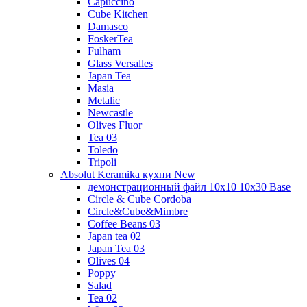
Capuccino
Cube Kitchen
Damasco
FoskerTea
Fulham
Glass Versalles
Japan Tea
Masia
Metalic
Newcastle
Olives Fluor
Tea 03
Toledo
Tripoli
Absolut Keramika кухни New
демонстрационный файл 10x10 10x30 Base
Circle & Cube Cordoba
Circle&Cube&Mimbre
Coffee Beans 03
Japan tea 02
Japan Tea 03
Olives 04
Poppy
Salad
Tea 02