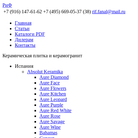
РиФ
+7 (916) 147-61-62
+7 (495) 669-05-37 (38)
rif.fanal@mail.ru
Главная
Статьи
Каталоги PDF
Дилерам
Контакты
Керамическая плитка и керамогранит
Испания
Absolut Keramika
Aure Diamond
Aure Face
Aure Flowers
Aure Kitchen
Aure Leopard
Aure Purple
Aure Red White
Aure Rose
Aure Savage
Aure Wine
Bahamas