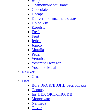
Bonjour
Chamonix/Mont Blanc
Chocolate
Decape
Denver новинка на складе
Dolce Vita
Exquisit
Fresh
Fruit
Jerica
Jonico
Muralla
Petra
Veroniсa
Yosemite Hexagon
Yosemite Metal
Newker
Orna
Oset
Bora ЭКСКЛЮЗИВ распродажа
Century
Iris HEX ЭКСКЛЮЗИВ
Monprivato
Narmada
Olivar