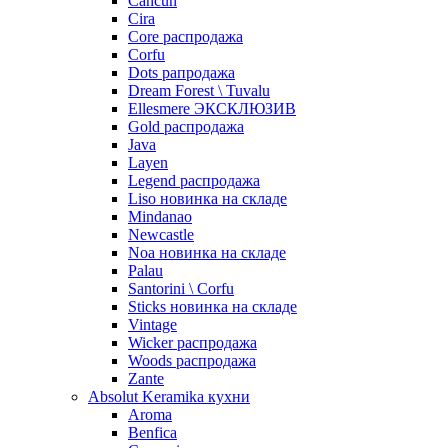
Cancun
Cira
Core распродажа
Corfu
Dots рапродажа
Dream Forest \ Tuvalu
Ellesmere ЭКСКЛЮЗИВ
Gold распродажа
Java
Layen
Legend распродажа
Liso новинка на складе
Mindanao
Newcastle
Noa новинка на складе
Palau
Santorini \ Corfu
Sticks новинка на складе
Vintage
Wicker распродажа
Woods распродажа
Zante
Absolut Keramika кухни
Aroma
Benfica