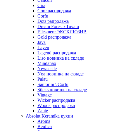
Cancun
Cira
Core распродажа
Corfu
Dots рапродажа
Dream Forest \ Tuvalu
Ellesmere ЭКСКЛЮЗИВ
Gold распродажа
Java
Layen
Legend распродажа
Liso новинка на складе
Mindanao
Newcastle
Noa новинка на складе
Palau
Santorini \ Corfu
Sticks новинка на складе
Vintage
Wicker распродажа
Woods распродажа
Zante
Absolut Keramika кухни
Aroma
Benfica