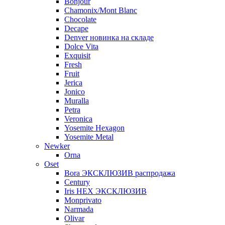
Bonjour
Chamonix/Mont Blanc
Chocolate
Decape
Denver новинка на складе
Dolce Vita
Exquisit
Fresh
Fruit
Jerica
Jonico
Muralla
Petra
Veroniсa
Yosemite Hexagon
Yosemite Metal
Newker
Orna
Oset
Bora ЭКСКЛЮЗИВ распродажа
Century
Iris HEX ЭКСКЛЮЗИВ
Monprivato
Narmada
Olivar