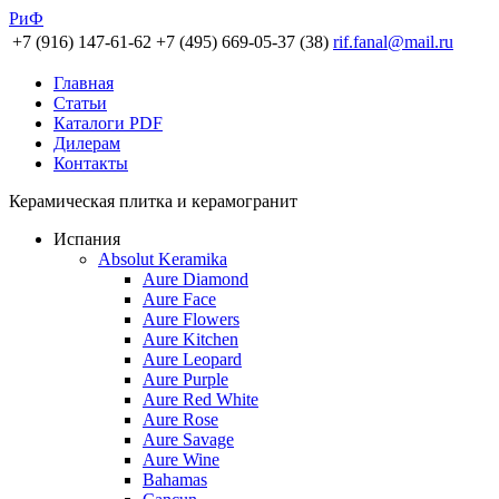
РиФ
+7 (916) 147-61-62
+7 (495) 669-05-37 (38)
rif.fanal@mail.ru
Главная
Статьи
Каталоги PDF
Дилерам
Контакты
Керамическая плитка и керамогранит
Испания
Absolut Keramika
Aure Diamond
Aure Face
Aure Flowers
Aure Kitchen
Aure Leopard
Aure Purple
Aure Red White
Aure Rose
Aure Savage
Aure Wine
Bahamas