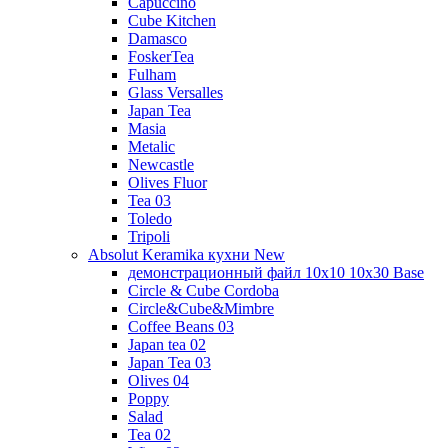
Capuccino
Cube Kitchen
Damasco
FoskerTea
Fulham
Glass Versalles
Japan Tea
Masia
Metalic
Newcastle
Olives Fluor
Tea 03
Toledo
Tripoli
Absolut Keramika кухни New
демонстрационный файл 10x10 10x30 Base
Circle & Cube Cordoba
Circle&Cube&Mimbre
Coffee Beans 03
Japan tea 02
Japan Tea 03
Olives 04
Poppy
Salad
Tea 02