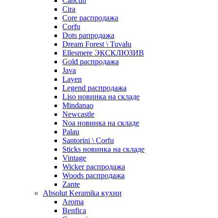
Cancun
Cira
Core распродажа
Corfu
Dots рапродажа
Dream Forest \ Tuvalu
Ellesmere ЭКСКЛЮЗИВ
Gold распродажа
Java
Layen
Legend распродажа
Liso новинка на складе
Mindanao
Newcastle
Noa новинка на складе
Palau
Santorini \ Corfu
Sticks новинка на складе
Vintage
Wicker распродажа
Woods распродажа
Zante
Absolut Keramika кухни
Aroma
Benfica