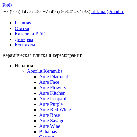
РиФ
+7 (916) 147-61-62
+7 (495) 669-05-37 (38)
rif.fanal@mail.ru
Главная
Статьи
Каталоги PDF
Дилерам
Контакты
Керамическая плитка и керамогранит
Испания
Absolut Keramika
Aure Diamond
Aure Face
Aure Flowers
Aure Kitchen
Aure Leopard
Aure Purple
Aure Red White
Aure Rose
Aure Savage
Aure Wine
Bahamas