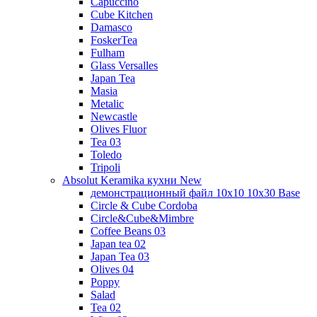
Capuccino
Cube Kitchen
Damasco
FoskerTea
Fulham
Glass Versalles
Japan Tea
Masia
Metalic
Newcastle
Olives Fluor
Tea 03
Toledo
Tripoli
Absolut Keramika кухни New
демонстрационный файл 10x10 10x30 Base
Circle & Cube Cordoba
Circle&Cube&Mimbre
Coffee Beans 03
Japan tea 02
Japan Tea 03
Olives 04
Poppy
Salad
Tea 02