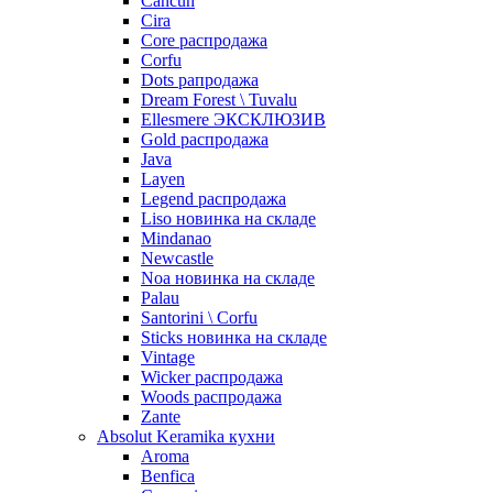
Cancun
Cira
Core распродажа
Corfu
Dots рапродажа
Dream Forest \ Tuvalu
Ellesmere ЭКСКЛЮЗИВ
Gold распродажа
Java
Layen
Legend распродажа
Liso новинка на складе
Mindanao
Newcastle
Noa новинка на складе
Palau
Santorini \ Corfu
Sticks новинка на складе
Vintage
Wicker распродажа
Woods распродажа
Zante
Absolut Keramika кухни
Aroma
Benfica