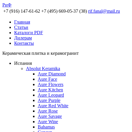
РиФ
+7 (916) 147-61-62
+7 (495) 669-05-37 (38)
rif.fanal@mail.ru
Главная
Статьи
Каталоги PDF
Дилерам
Контакты
Керамическая плитка и керамогранит
Испания
Absolut Keramika
Aure Diamond
Aure Face
Aure Flowers
Aure Kitchen
Aure Leopard
Aure Purple
Aure Red White
Aure Rose
Aure Savage
Aure Wine
Bahamas