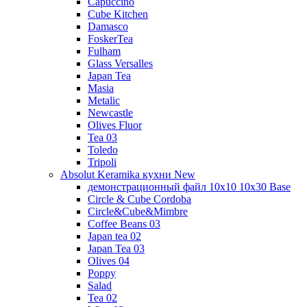
Capuccino
Cube Kitchen
Damasco
FoskerTea
Fulham
Glass Versalles
Japan Tea
Masia
Metalic
Newcastle
Olives Fluor
Tea 03
Toledo
Tripoli
Absolut Keramika кухни New
демонстрационный файл 10x10 10x30 Base
Circle & Cube Cordoba
Circle&Cube&Mimbre
Coffee Beans 03
Japan tea 02
Japan Tea 03
Olives 04
Poppy
Salad
Tea 02