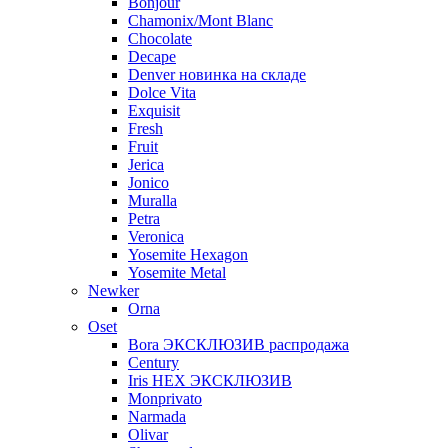
Bonjour
Chamonix/Mont Blanc
Chocolate
Decape
Denver новинка на складе
Dolce Vita
Exquisit
Fresh
Fruit
Jerica
Jonico
Muralla
Petra
Veroniсa
Yosemite Hexagon
Yosemite Metal
Newker
Orna
Oset
Bora ЭКСКЛЮЗИВ распродажа
Century
Iris HEX ЭКСКЛЮЗИВ
Monprivato
Narmada
Olivar