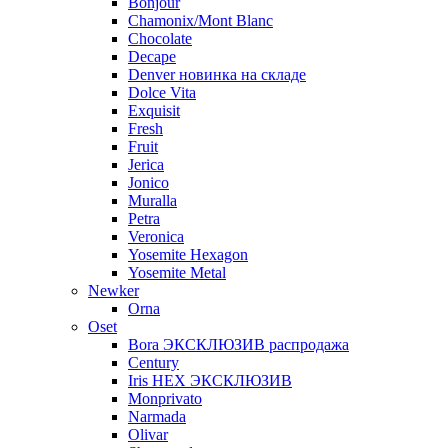
Bonjour
Chamonix/Mont Blanc
Chocolate
Decape
Denver новинка на складе
Dolce Vita
Exquisit
Fresh
Fruit
Jerica
Jonico
Muralla
Petra
Veroniсa
Yosemite Hexagon
Yosemite Metal
Newker
Orna
Oset
Bora ЭКСКЛЮЗИВ распродажа
Century
Iris HEX ЭКСКЛЮЗИВ
Monprivato
Narmada
Olivar