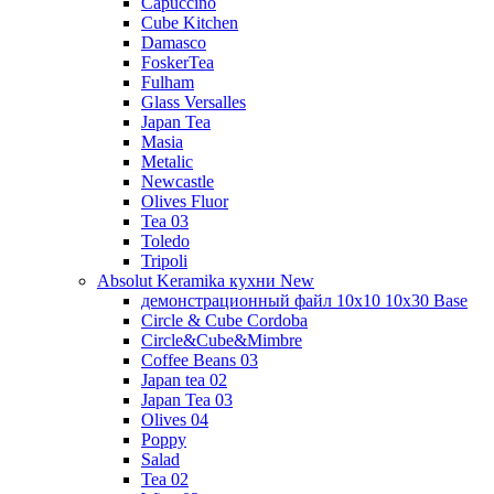
Capuccino
Cube Kitchen
Damasco
FoskerTea
Fulham
Glass Versalles
Japan Tea
Masia
Metalic
Newcastle
Olives Fluor
Tea 03
Toledo
Tripoli
Absolut Keramika кухни New
демонстрационный файл 10x10 10x30 Base
Circle & Cube Cordoba
Circle&Cube&Mimbre
Coffee Beans 03
Japan tea 02
Japan Tea 03
Olives 04
Poppy
Salad
Tea 02