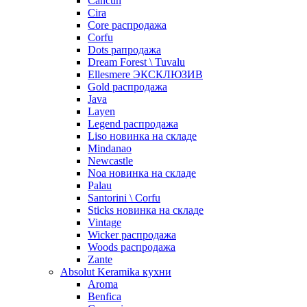
Cancun
Cira
Core распродажа
Corfu
Dots рапродажа
Dream Forest \ Tuvalu
Ellesmere ЭКСКЛЮЗИВ
Gold распродажа
Java
Layen
Legend распродажа
Liso новинка на складе
Mindanao
Newcastle
Noa новинка на складе
Palau
Santorini \ Corfu
Sticks новинка на складе
Vintage
Wicker распродажа
Woods распродажа
Zante
Absolut Keramika кухни
Aroma
Benfica