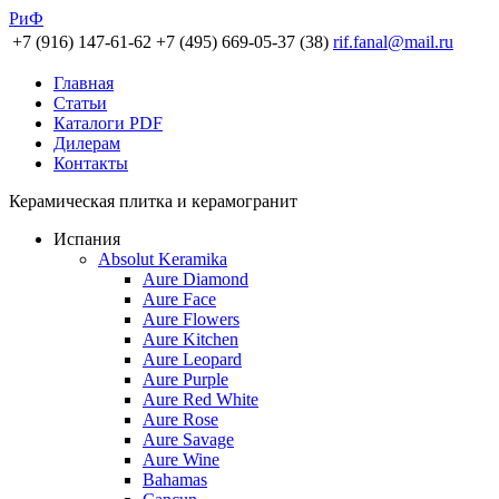
РиФ
+7 (916) 147-61-62
+7 (495) 669-05-37 (38)
rif.fanal@mail.ru
Главная
Статьи
Каталоги PDF
Дилерам
Контакты
Керамическая плитка и керамогранит
Испания
Absolut Keramika
Aure Diamond
Aure Face
Aure Flowers
Aure Kitchen
Aure Leopard
Aure Purple
Aure Red White
Aure Rose
Aure Savage
Aure Wine
Bahamas