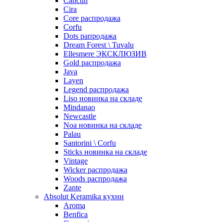
Cancun
Cira
Core распродажа
Corfu
Dots рапродажа
Dream Forest \ Tuvalu
Ellesmere ЭКСКЛЮЗИВ
Gold распродажа
Java
Layen
Legend распродажа
Liso новинка на складе
Mindanao
Newcastle
Noa новинка на складе
Palau
Santorini \ Corfu
Sticks новинка на складе
Vintage
Wicker распродажа
Woods распродажа
Zante
Absolut Keramika кухни
Aroma
Benfica