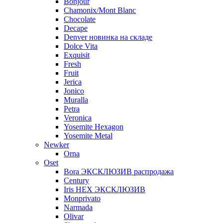
Bonjour
Chamonix/Mont Blanc
Chocolate
Decape
Denver новинка на складе
Dolce Vita
Exquisit
Fresh
Fruit
Jerica
Jonico
Muralla
Petra
Veroniсa
Yosemite Hexagon
Yosemite Metal
Newker
Orna
Oset
Bora ЭКСКЛЮЗИВ распродажа
Century
Iris HEX ЭКСКЛЮЗИВ
Monprivato
Narmada
Olivar