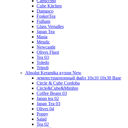
Capuccino
Cube Kitchen
Damasco
FoskerTea
Fulham
Glass Versalles
Japan Tea
Masia
Metalic
Newcastle
Olives Fluor
Tea 03
Toledo
Tripoli
Absolut Keramika кухни New
демонстрационный файл 10x10 10x30 Base
Circle & Cube Cordoba
Circle&Cube&Mimbre
Coffee Beans 03
Japan tea 02
Japan Tea 03
Olives 04
Poppy
Salad
Tea 02