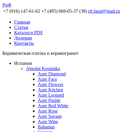
РиФ
+7 (916) 147-61-62
+7 (495) 669-05-37 (38)
rif.fanal@mail.ru
Главная
Статьи
Каталоги PDF
Дилерам
Контакты
Керамическая плитка и керамогранит
Испания
Absolut Keramika
Aure Diamond
Aure Face
Aure Flowers
Aure Kitchen
Aure Leopard
Aure Purple
Aure Red White
Aure Rose
Aure Savage
Aure Wine
Bahamas