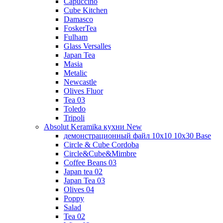
Capuccino
Cube Kitchen
Damasco
FoskerTea
Fulham
Glass Versalles
Japan Tea
Masia
Metalic
Newcastle
Olives Fluor
Tea 03
Toledo
Tripoli
Absolut Keramika кухни New
демонстрационный файл 10x10 10x30 Base
Circle & Cube Cordoba
Circle&Cube&Mimbre
Coffee Beans 03
Japan tea 02
Japan Tea 03
Olives 04
Poppy
Salad
Tea 02