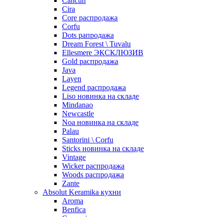
Cancun
Cira
Core распродажа
Corfu
Dots рапродажа
Dream Forest \ Tuvalu
Ellesmere ЭКСКЛЮЗИВ
Gold распродажа
Java
Layen
Legend распродажа
Liso новинка на складе
Mindanao
Newcastle
Noa новинка на складе
Palau
Santorini \ Corfu
Sticks новинка на складе
Vintage
Wicker распродажа
Woods распродажа
Zante
Absolut Keramika кухни
Aroma
Benfica