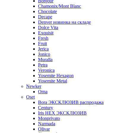
Bonjour
Chamonix/Mont Blanc
Chocolate
Decape
Denver новинка на складе
Dolce Vita
Exquisit
Fresh
Fruit
Jerica
Jonico
Muralla
Petra
Veroniсa
Yosemite Hexagon
Yosemite Metal
Newker
Orna
Oset
Bora ЭКСКЛЮЗИВ распродажа
Century
Iris HEX ЭКСКЛЮЗИВ
Monprivato
Narmada
Olivar