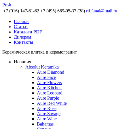
РиФ
+7 (916) 147-61-62
+7 (495) 669-05-37 (38)
rif.fanal@mail.ru
Главная
Статьи
Каталоги PDF
Дилерам
Контакты
Керамическая плитка и керамогранит
Испания
Absolut Keramika
Aure Diamond
Aure Face
Aure Flowers
Aure Kitchen
Aure Leopard
Aure Purple
Aure Red White
Aure Rose
Aure Savage
Aure Wine
Bahamas