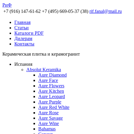
РиФ
+7 (916) 147-61-62
+7 (495) 669-05-37 (38)
rif.fanal@mail.ru
Главная
Статьи
Каталоги PDF
Дилерам
Контакты
Керамическая плитка и керамогранит
Испания
Absolut Keramika
Aure Diamond
Aure Face
Aure Flowers
Aure Kitchen
Aure Leopard
Aure Purple
Aure Red White
Aure Rose
Aure Savage
Aure Wine
Bahamas