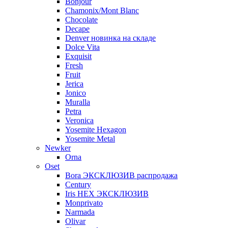
Bonjour
Chamonix/Mont Blanc
Chocolate
Decape
Denver новинка на складе
Dolce Vita
Exquisit
Fresh
Fruit
Jerica
Jonico
Muralla
Petra
Veroniсa
Yosemite Hexagon
Yosemite Metal
Newker
Orna
Oset
Bora ЭКСКЛЮЗИВ распродажа
Century
Iris HEX ЭКСКЛЮЗИВ
Monprivato
Narmada
Olivar