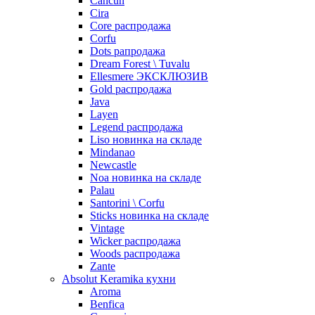
Cancun
Cira
Core распродажа
Corfu
Dots рапродажа
Dream Forest \ Tuvalu
Ellesmere ЭКСКЛЮЗИВ
Gold распродажа
Java
Layen
Legend распродажа
Liso новинка на складе
Mindanao
Newcastle
Noa новинка на складе
Palau
Santorini \ Corfu
Sticks новинка на складе
Vintage
Wicker распродажа
Woods распродажа
Zante
Absolut Keramika кухни
Aroma
Benfica