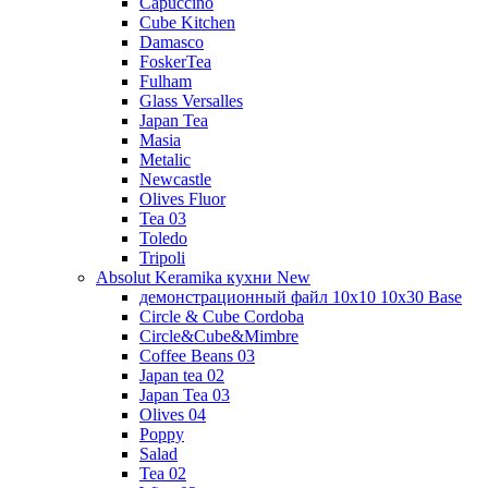
Capuccino
Cube Kitchen
Damasco
FoskerTea
Fulham
Glass Versalles
Japan Tea
Masia
Metalic
Newcastle
Olives Fluor
Tea 03
Toledo
Tripoli
Absolut Keramika кухни New
демонстрационный файл 10x10 10x30 Base
Circle & Cube Cordoba
Circle&Cube&Mimbre
Coffee Beans 03
Japan tea 02
Japan Tea 03
Olives 04
Poppy
Salad
Tea 02