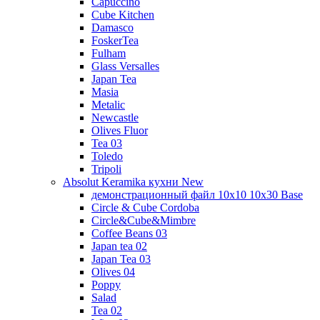
Capuccino
Cube Kitchen
Damasco
FoskerTea
Fulham
Glass Versalles
Japan Tea
Masia
Metalic
Newcastle
Olives Fluor
Tea 03
Toledo
Tripoli
Absolut Keramika кухни New
демонстрационный файл 10x10 10x30 Base
Circle & Cube Cordoba
Circle&Cube&Mimbre
Coffee Beans 03
Japan tea 02
Japan Tea 03
Olives 04
Poppy
Salad
Tea 02