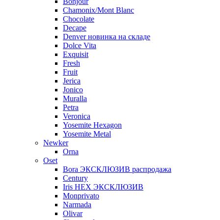
Bonjour
Chamonix/Mont Blanc
Chocolate
Decape
Denver новинка на складе
Dolce Vita
Exquisit
Fresh
Fruit
Jerica
Jonico
Muralla
Petra
Veroniсa
Yosemite Hexagon
Yosemite Metal
Newker
Orna
Oset
Bora ЭКСКЛЮЗИВ распродажа
Century
Iris HEX ЭКСКЛЮЗИВ
Monprivato
Narmada
Olivar