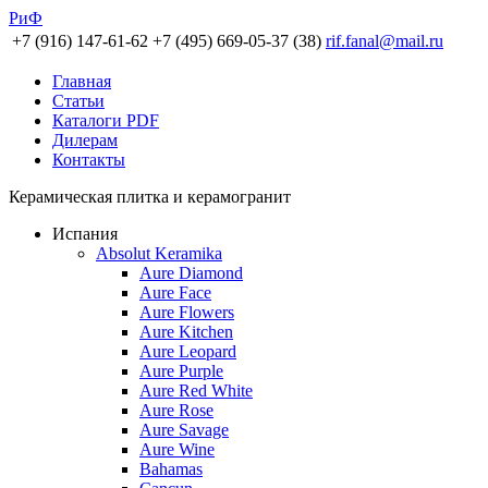
РиФ
+7 (916) 147-61-62
+7 (495) 669-05-37 (38)
rif.fanal@mail.ru
Главная
Статьи
Каталоги PDF
Дилерам
Контакты
Керамическая плитка и керамогранит
Испания
Absolut Keramika
Aure Diamond
Aure Face
Aure Flowers
Aure Kitchen
Aure Leopard
Aure Purple
Aure Red White
Aure Rose
Aure Savage
Aure Wine
Bahamas