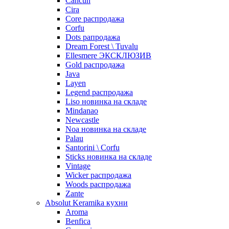
Cancun
Cira
Core распродажа
Corfu
Dots рапродажа
Dream Forest \ Tuvalu
Ellesmere ЭКСКЛЮЗИВ
Gold распродажа
Java
Layen
Legend распродажа
Liso новинка на складе
Mindanao
Newcastle
Noa новинка на складе
Palau
Santorini \ Corfu
Sticks новинка на складе
Vintage
Wicker распродажа
Woods распродажа
Zante
Absolut Keramika кухни
Aroma
Benfica