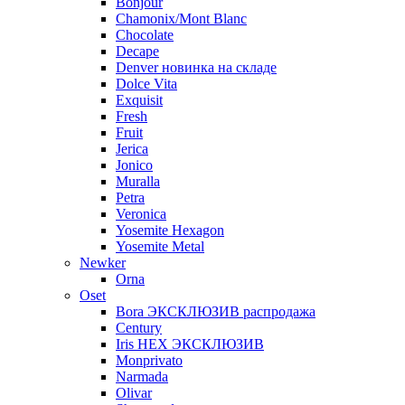
Bonjour
Chamonix/Mont Blanc
Chocolate
Decape
Denver новинка на складе
Dolce Vita
Exquisit
Fresh
Fruit
Jerica
Jonico
Muralla
Petra
Veroniсa
Yosemite Hexagon
Yosemite Metal
Newker
Orna
Oset
Bora ЭКСКЛЮЗИВ распродажа
Century
Iris HEX ЭКСКЛЮЗИВ
Monprivato
Narmada
Olivar