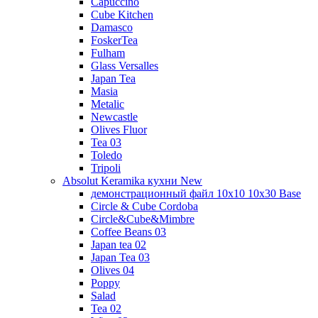
Capuccino
Cube Kitchen
Damasco
FoskerTea
Fulham
Glass Versalles
Japan Tea
Masia
Metalic
Newcastle
Olives Fluor
Tea 03
Toledo
Tripoli
Absolut Keramika кухни New
демонстрационный файл 10x10 10x30 Base
Circle & Cube Cordoba
Circle&Cube&Mimbre
Coffee Beans 03
Japan tea 02
Japan Tea 03
Olives 04
Poppy
Salad
Tea 02