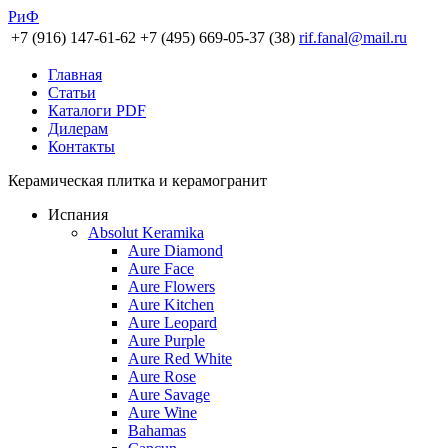
РиФ
+7 (916) 147-61-62
+7 (495) 669-05-37 (38)
rif.fanal@mail.ru
Главная
Статьи
Каталоги PDF
Дилерам
Контакты
Керамическая плитка и керамогранит
Испания
Absolut Keramika
Aure Diamond
Aure Face
Aure Flowers
Aure Kitchen
Aure Leopard
Aure Purple
Aure Red White
Aure Rose
Aure Savage
Aure Wine
Bahamas