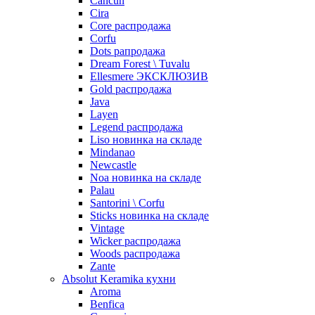
Cancun
Cira
Core распродажа
Corfu
Dots рапродажа
Dream Forest \ Tuvalu
Ellesmere ЭКСКЛЮЗИВ
Gold распродажа
Java
Layen
Legend распродажа
Liso новинка на складе
Mindanao
Newcastle
Noa новинка на складе
Palau
Santorini \ Corfu
Sticks новинка на складе
Vintage
Wicker распродажа
Woods распродажа
Zante
Absolut Keramika кухни
Aroma
Benfica