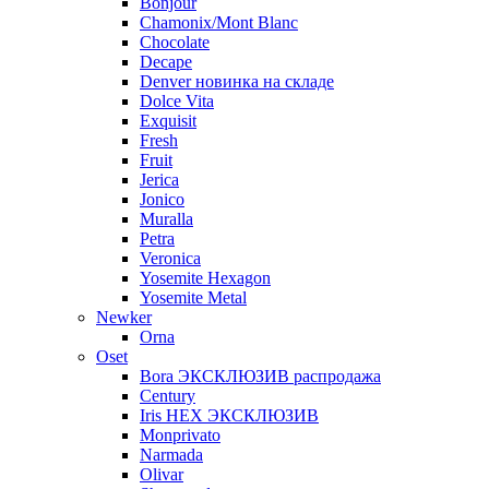
Bonjour
Chamonix/Mont Blanc
Chocolate
Decape
Denver новинка на складе
Dolce Vita
Exquisit
Fresh
Fruit
Jerica
Jonico
Muralla
Petra
Veroniсa
Yosemite Hexagon
Yosemite Metal
Newker
Orna
Oset
Bora ЭКСКЛЮЗИВ распродажа
Century
Iris HEX ЭКСКЛЮЗИВ
Monprivato
Narmada
Olivar