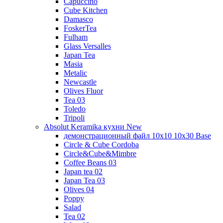
Capuccino
Cube Kitchen
Damasco
FoskerTea
Fulham
Glass Versalles
Japan Tea
Masia
Metalic
Newcastle
Olives Fluor
Tea 03
Toledo
Tripoli
Absolut Keramika кухни New
демонстрационный файл 10x10 10x30 Base
Circle & Cube Cordoba
Circle&Cube&Mimbre
Coffee Beans 03
Japan tea 02
Japan Tea 03
Olives 04
Poppy
Salad
Tea 02