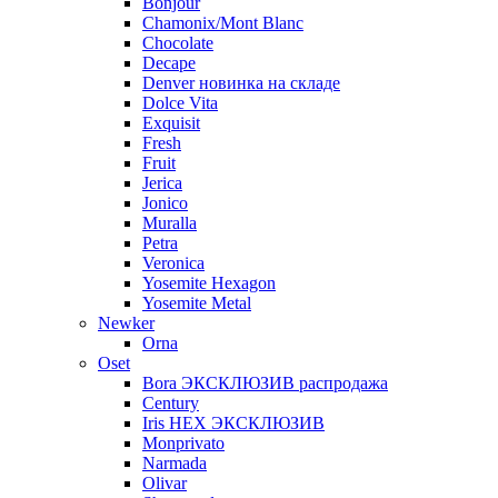
Bonjour
Chamonix/Mont Blanc
Chocolate
Decape
Denver новинка на складе
Dolce Vita
Exquisit
Fresh
Fruit
Jerica
Jonico
Muralla
Petra
Veroniсa
Yosemite Hexagon
Yosemite Metal
Newker
Orna
Oset
Bora ЭКСКЛЮЗИВ распродажа
Century
Iris HEX ЭКСКЛЮЗИВ
Monprivato
Narmada
Olivar