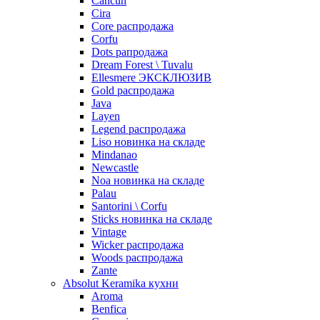
Cancun
Cira
Core распродажа
Corfu
Dots рапродажа
Dream Forest \ Tuvalu
Ellesmere ЭКСКЛЮЗИВ
Gold распродажа
Java
Layen
Legend распродажа
Liso новинка на складе
Mindanao
Newcastle
Noa новинка на складе
Palau
Santorini \ Corfu
Sticks новинка на складе
Vintage
Wicker распродажа
Woods распродажа
Zante
Absolut Keramika кухни
Aroma
Benfica