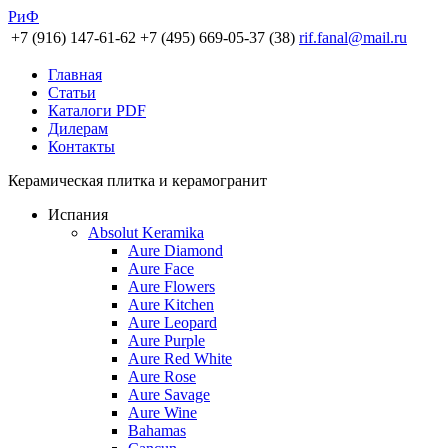
РиФ
+7 (916) 147-61-62
+7 (495) 669-05-37 (38)
rif.fanal@mail.ru
Главная
Статьи
Каталоги PDF
Дилерам
Контакты
Керамическая плитка и керамогранит
Испания
Absolut Keramika
Aure Diamond
Aure Face
Aure Flowers
Aure Kitchen
Aure Leopard
Aure Purple
Aure Red White
Aure Rose
Aure Savage
Aure Wine
Bahamas