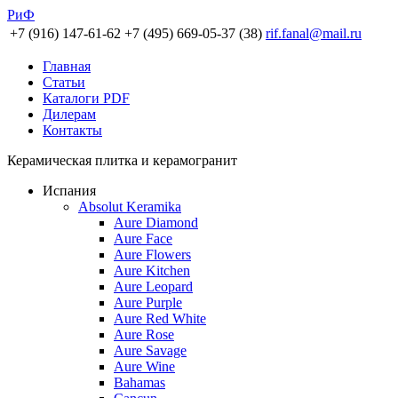
РиФ
+7 (916) 147-61-62
+7 (495) 669-05-37 (38)
rif.fanal@mail.ru
Главная
Статьи
Каталоги PDF
Дилерам
Контакты
Керамическая плитка и керамогранит
Испания
Absolut Keramika
Aure Diamond
Aure Face
Aure Flowers
Aure Kitchen
Aure Leopard
Aure Purple
Aure Red White
Aure Rose
Aure Savage
Aure Wine
Bahamas