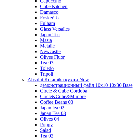
Capuccino
Cube Kitchen
Damasco
FoskerTea
Fulham
Glass Versalles
Japan Tea
Masia
Metalic
Newcastle
Olives Fluor
Tea 03
Toledo
Tripoli
Absolut Keramika кухни New
демонстрационный файл 10x10 10x30 Base
Circle & Cube Cordoba
Circle&Cube&Mimbre
Coffee Beans 03
Japan tea 02
Japan Tea 03
Olives 04
Poppy
Salad
Tea 02