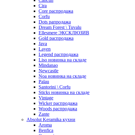
Cancun
Cira
Core распродажа
Corfu
Dots рапродажа
Dream Forest \ Tuvalu
Ellesmere ЭКСКЛЮЗИВ
Gold распродажа
Java
Layen
Legend распродажа
Liso новинка на складе
Mindanao
Newcastle
Noa новинка на складе
Palau
Santorini \ Corfu
Sticks новинка на складе
Vintage
Wicker распродажа
Woods распродажа
Zante
Absolut Keramika кухни
Aroma
Benfica