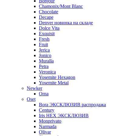
Bonjour
Chamonix/Mont Blanc
Chocolate
Decape
Denver новинка на складе
Dolce Vita
Exquisit
Fresh
Fruit
Jerica
Jonico
Muralla
Petra
Veroniсa
Yosemite Hexagon
Yosemite Metal
Newker
Orna
Oset
Bora ЭКСКЛЮЗИВ распродажа
Century
Iris HEX ЭКСКЛЮЗИВ
Monprivato
Narmada
Olivar