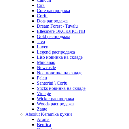
Cancun
Cira
Core распродажа
Corfu
Dots рапродажа
Dream Forest \ Tuvalu
Ellesmere ЭКСКЛЮЗИВ
Gold распродажа
Java
Layen
Legend распродажа
Liso новинка на складе
Mindanao
Newcastle
Noa новинка на складе
Palau
Santorini \ Corfu
Sticks новинка на складе
Vintage
Wicker распродажа
Woods распродажа
Zante
Absolut Keramika кухни
Aroma
Benfica