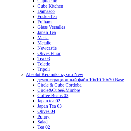
Capuccino
Cube Kitchen
Damasco
FoskerTea
Fulham
Glass Versalles
Japan Tea
Masia
Metalic
Newcastle
Olives Fluor
Tea 03
Toledo
Tripoli
Absolut Keramika кухни New
демонстрационный файл 10x10 10x30 Base
Circle & Cube Cordoba
Circle&Cube&Mimbre
Coffee Beans 03
Japan tea 02
Japan Tea 03
Olives 04
Poppy
Salad
Tea 02