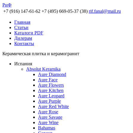
РиФ
+7 (916) 147-61-62
+7 (495) 669-05-37 (38)
rif.fanal@mail.ru
Главная
Статьи
Каталоги PDF
Дилерам
Контакты
Керамическая плитка и керамогранит
Испания
Absolut Keramika
Aure Diamond
Aure Face
Aure Flowers
Aure Kitchen
Aure Leopard
Aure Purple
Aure Red White
Aure Rose
Aure Savage
Aure Wine
Bahamas