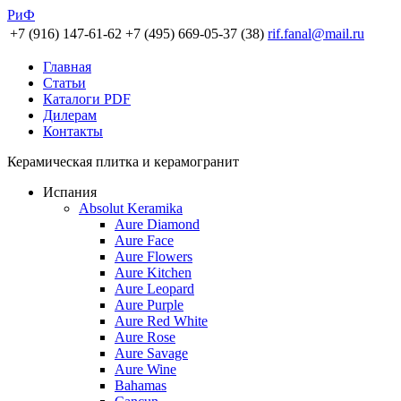
РиФ
+7 (916) 147-61-62
+7 (495) 669-05-37 (38)
rif.fanal@mail.ru
Главная
Статьи
Каталоги PDF
Дилерам
Контакты
Керамическая плитка и керамогранит
Испания
Absolut Keramika
Aure Diamond
Aure Face
Aure Flowers
Aure Kitchen
Aure Leopard
Aure Purple
Aure Red White
Aure Rose
Aure Savage
Aure Wine
Bahamas