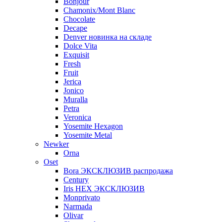
Bonjour
Chamonix/Mont Blanc
Chocolate
Decape
Denver новинка на складе
Dolce Vita
Exquisit
Fresh
Fruit
Jerica
Jonico
Muralla
Petra
Veroniсa
Yosemite Hexagon
Yosemite Metal
Newker
Orna
Oset
Bora ЭКСКЛЮЗИВ распродажа
Century
Iris HEX ЭКСКЛЮЗИВ
Monprivato
Narmada
Olivar