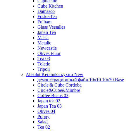
Capuccino
Cube Kitchen
Damasco
FoskerTea
Fulham
Glass Versalles
Japan Tea
Masia
Metalic
Newcastle
Olives Fluor
Tea 03
Toledo
Tripoli
Absolut Keramika кухни New
демонстрационный файл 10x10 10x30 Base
Circle & Cube Cordoba
Circle&Cube&Mimbre
Coffee Beans 03
Japan tea 02
Japan Tea 03
Olives 04
Poppy
Salad
Tea 02