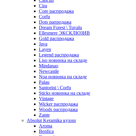
Cancun
Cira
Core распродажа
Corfu
Dots рапродажа
Dream Forest \ Tuvalu
Ellesmere ЭКСКЛЮЗИВ
Gold распродажа
Java
Layen
Legend распродажа
Liso новинка на складе
Mindanao
Newcastle
Noa новинка на складе
Palau
Santorini \ Corfu
Sticks новинка на складе
Vintage
Wicker распродажа
Woods распродажа
Zante
Absolut Keramika кухни
Aroma
Benfica