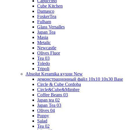
Capuccino
Cube Kitchen
Damasco
FoskerTea
Fulham
Glass Versalles
Japan Tea
Masia
Metalic
Newcastle
Olives Fluor
Tea 03
Toledo
Tripoli
Absolut Keramika кухни New
демонстрационный файл 10x10 10x30 Base
Circle & Cube Cordoba
Circle&Cube&Mimbre
Coffee Beans 03
Japan tea 02
Japan Tea 03
Olives 04
Poppy
Salad
Tea 02