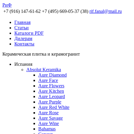
РиФ
+7 (916) 147-61-62
+7 (495) 669-05-37 (38)
rif.fanal@mail.ru
Главная
Статьи
Каталоги PDF
Дилерам
Контакты
Керамическая плитка и керамогранит
Испания
Absolut Keramika
Aure Diamond
Aure Face
Aure Flowers
Aure Kitchen
Aure Leopard
Aure Purple
Aure Red White
Aure Rose
Aure Savage
Aure Wine
Bahamas