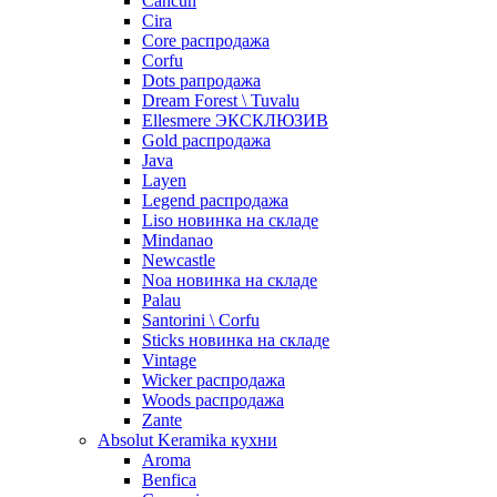
Cancun
Cira
Core распродажа
Corfu
Dots рапродажа
Dream Forest \ Tuvalu
Ellesmere ЭКСКЛЮЗИВ
Gold распродажа
Java
Layen
Legend распродажа
Liso новинка на складе
Mindanao
Newcastle
Noa новинка на складе
Palau
Santorini \ Corfu
Sticks новинка на складе
Vintage
Wicker распродажа
Woods распродажа
Zante
Absolut Keramika кухни
Aroma
Benfica