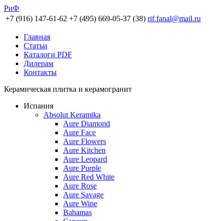
РиФ
+7 (916) 147-61-62
+7 (495) 669-05-37 (38)
rif.fanal@mail.ru
Главная
Статьи
Каталоги PDF
Дилерам
Контакты
Керамическая плитка и керамогранит
Испания
Absolut Keramika
Aure Diamond
Aure Face
Aure Flowers
Aure Kitchen
Aure Leopard
Aure Purple
Aure Red White
Aure Rose
Aure Savage
Aure Wine
Bahamas