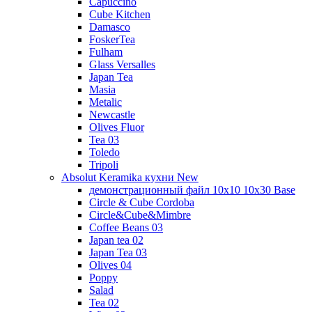
Capuccino
Cube Kitchen
Damasco
FoskerTea
Fulham
Glass Versalles
Japan Tea
Masia
Metalic
Newcastle
Olives Fluor
Tea 03
Toledo
Tripoli
Absolut Keramika кухни New
демонстрационный файл 10x10 10x30 Base
Circle & Cube Cordoba
Circle&Cube&Mimbre
Coffee Beans 03
Japan tea 02
Japan Tea 03
Olives 04
Poppy
Salad
Tea 02