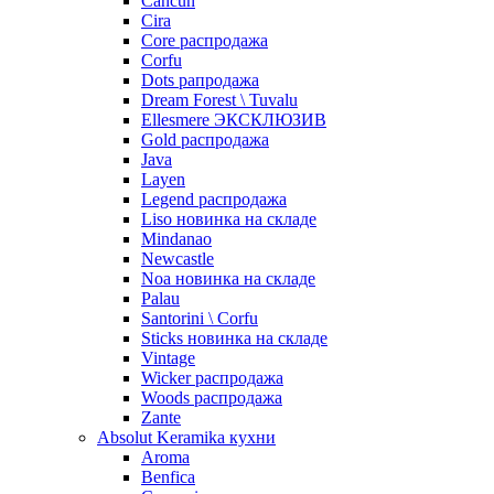
Cancun
Cira
Core распродажа
Corfu
Dots рапродажа
Dream Forest \ Tuvalu
Ellesmere ЭКСКЛЮЗИВ
Gold распродажа
Java
Layen
Legend распродажа
Liso новинка на складе
Mindanao
Newcastle
Noa новинка на складе
Palau
Santorini \ Corfu
Sticks новинка на складе
Vintage
Wicker распродажа
Woods распродажа
Zante
Absolut Keramika кухни
Aroma
Benfica