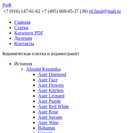
РиФ
+7 (916) 147-61-62
+7 (495) 669-05-37 (38)
rif.fanal@mail.ru
Главная
Статьи
Каталоги PDF
Дилерам
Контакты
Керамическая плитка и керамогранит
Испания
Absolut Keramika
Aure Diamond
Aure Face
Aure Flowers
Aure Kitchen
Aure Leopard
Aure Purple
Aure Red White
Aure Rose
Aure Savage
Aure Wine
Bahamas