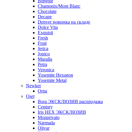
Bonjour
Chamonix/Mont Blanc
Chocolate
Decape
Denver новинка на складе
Dolce Vita
Exquisit
Fresh
Fruit
Jerica
Jonico
Muralla
Petra
Veroniсa
Yosemite Hexagon
Yosemite Metal
Newker
Orna
Oset
Bora ЭКСКЛЮЗИВ распродажа
Century
Iris HEX ЭКСКЛЮЗИВ
Monprivato
Narmada
Olivar