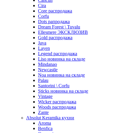
Cancun
Cira
Core распродажа
Corfu
Dots рапродажа
Dream Forest \ Tuvalu
Ellesmere ЭКСКЛЮЗИВ
Gold распродажа
Java
Layen
Legend распродажа
Liso новинка на складе
Mindanao
Newcastle
Noa новинка на складе
Palau
Santorini \ Corfu
Sticks новинка на складе
Vintage
Wicker распродажа
Woods распродажа
Zante
Absolut Keramika кухни
Aroma
Benfica