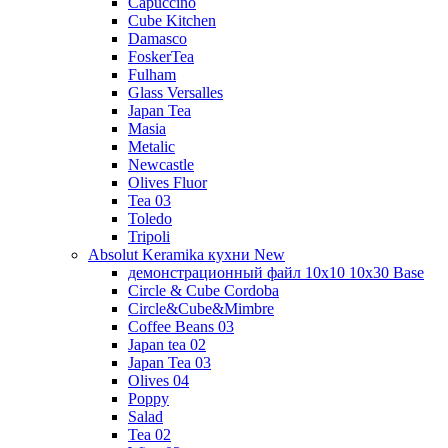
Capuccino
Cube Kitchen
Damasco
FoskerTea
Fulham
Glass Versalles
Japan Tea
Masia
Metalic
Newcastle
Olives Fluor
Tea 03
Toledo
Tripoli
Absolut Keramika кухни New
демонстрационный файл 10x10 10x30 Base
Circle & Cube Cordoba
Circle&Cube&Mimbre
Coffee Beans 03
Japan tea 02
Japan Tea 03
Olives 04
Poppy
Salad
Tea 02