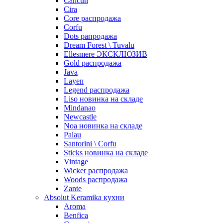
Cancun
Cira
Core распродажа
Corfu
Dots рапродажа
Dream Forest \ Tuvalu
Ellesmere ЭКСКЛЮЗИВ
Gold распродажа
Java
Layen
Legend распродажа
Liso новинка на складе
Mindanao
Newcastle
Noa новинка на складе
Palau
Santorini \ Corfu
Sticks новинка на складе
Vintage
Wicker распродажа
Woods распродажа
Zante
Absolut Keramika кухни
Aroma
Benfica