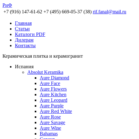
РиФ
+7 (916) 147-61-62
+7 (495) 669-05-37 (38)
rif.fanal@mail.ru
Главная
Статьи
Каталоги PDF
Дилерам
Контакты
Керамическая плитка и керамогранит
Испания
Absolut Keramika
Aure Diamond
Aure Face
Aure Flowers
Aure Kitchen
Aure Leopard
Aure Purple
Aure Red White
Aure Rose
Aure Savage
Aure Wine
Bahamas