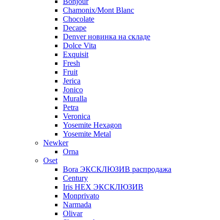
Bonjour
Chamonix/Mont Blanc
Chocolate
Decape
Denver новинка на складе
Dolce Vita
Exquisit
Fresh
Fruit
Jerica
Jonico
Muralla
Petra
Veroniсa
Yosemite Hexagon
Yosemite Metal
Newker
Orna
Oset
Bora ЭКСКЛЮЗИВ распродажа
Century
Iris HEX ЭКСКЛЮЗИВ
Monprivato
Narmada
Olivar