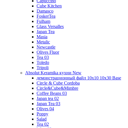
Capuccino
Cube Kitchen
Damasco
FoskerTea
Fulham
Glass Versalles
Japan Tea
Masia
Metalic
Newcastle
Olives Fluor
Tea 03
Toledo
Tripoli
Absolut Keramika кухни New
демонстрационный файл 10x10 10x30 Base
Circle & Cube Cordoba
Circle&Cube&Mimbre
Coffee Beans 03
Japan tea 02
Japan Tea 03
Olives 04
Poppy
Salad
Tea 02