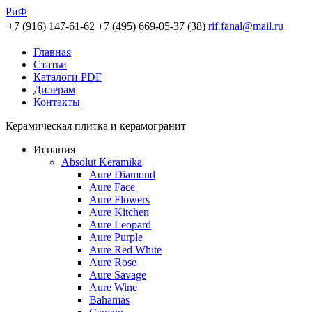
РиФ
+7 (916) 147-61-62
+7 (495) 669-05-37 (38)
rif.fanal@mail.ru
Главная
Статьи
Каталоги PDF
Дилерам
Контакты
Керамическая плитка и керамогранит
Испания
Absolut Keramika
Aure Diamond
Aure Face
Aure Flowers
Aure Kitchen
Aure Leopard
Aure Purple
Aure Red White
Aure Rose
Aure Savage
Aure Wine
Bahamas