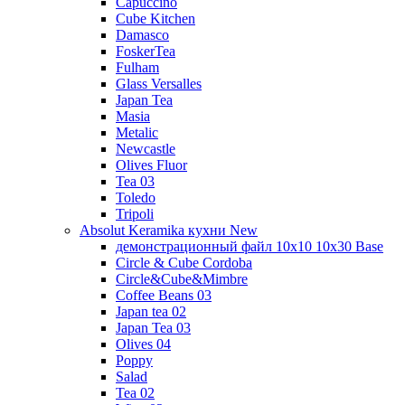
Capuccino
Cube Kitchen
Damasco
FoskerTea
Fulham
Glass Versalles
Japan Tea
Masia
Metalic
Newcastle
Olives Fluor
Tea 03
Toledo
Tripoli
Absolut Keramika кухни New
демонстрационный файл 10x10 10x30 Base
Circle & Cube Cordoba
Circle&Cube&Mimbre
Coffee Beans 03
Japan tea 02
Japan Tea 03
Olives 04
Poppy
Salad
Tea 02