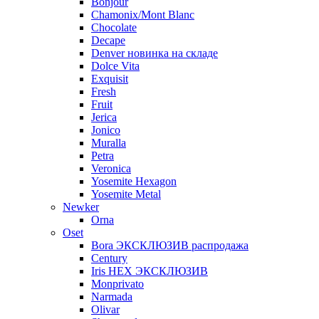
Bonjour
Chamonix/Mont Blanc
Chocolate
Decape
Denver новинка на складе
Dolce Vita
Exquisit
Fresh
Fruit
Jerica
Jonico
Muralla
Petra
Veroniсa
Yosemite Hexagon
Yosemite Metal
Newker
Orna
Oset
Bora ЭКСКЛЮЗИВ распродажа
Century
Iris HEX ЭКСКЛЮЗИВ
Monprivato
Narmada
Olivar