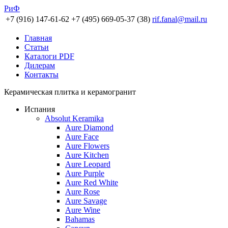
РиФ
+7 (916) 147-61-62
+7 (495) 669-05-37 (38)
rif.fanal@mail.ru
Главная
Статьи
Каталоги PDF
Дилерам
Контакты
Керамическая плитка и керамогранит
Испания
Absolut Keramika
Aure Diamond
Aure Face
Aure Flowers
Aure Kitchen
Aure Leopard
Aure Purple
Aure Red White
Aure Rose
Aure Savage
Aure Wine
Bahamas