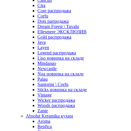
Cancun
Cira
Core распродажа
Corfu
Dots рапродажа
Dream Forest \ Tuvalu
Ellesmere ЭКСКЛЮЗИВ
Gold распродажа
Java
Layen
Legend распродажа
Liso новинка на складе
Mindanao
Newcastle
Noa новинка на складе
Palau
Santorini \ Corfu
Sticks новинка на складе
Vintage
Wicker распродажа
Woods распродажа
Zante
Absolut Keramika кухни
Aroma
Benfica