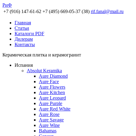
РиФ
+7 (916) 147-61-62
+7 (495) 669-05-37 (38)
rif.fanal@mail.ru
Главная
Статьи
Каталоги PDF
Дилерам
Контакты
Керамическая плитка и керамогранит
Испания
Absolut Keramika
Aure Diamond
Aure Face
Aure Flowers
Aure Kitchen
Aure Leopard
Aure Purple
Aure Red White
Aure Rose
Aure Savage
Aure Wine
Bahamas