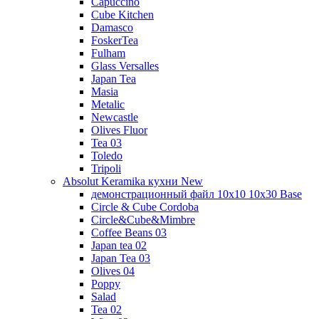
Capuccino
Cube Kitchen
Damasco
FoskerTea
Fulham
Glass Versalles
Japan Tea
Masia
Metalic
Newcastle
Olives Fluor
Tea 03
Toledo
Tripoli
Absolut Keramika кухни New
демонстрационный файл 10x10 10x30 Base
Circle & Cube Cordoba
Circle&Cube&Mimbre
Coffee Beans 03
Japan tea 02
Japan Tea 03
Olives 04
Poppy
Salad
Tea 02