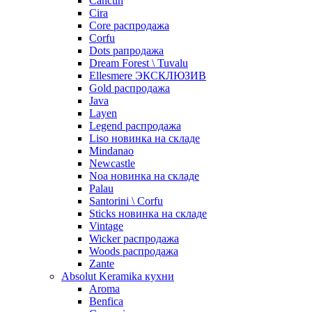
Cancun
Cira
Core распродажа
Corfu
Dots рапродажа
Dream Forest \ Tuvalu
Ellesmere ЭКСКЛЮЗИВ
Gold распродажа
Java
Layen
Legend распродажа
Liso новинка на складе
Mindanao
Newcastle
Noa новинка на складе
Palau
Santorini \ Corfu
Sticks новинка на складе
Vintage
Wicker распродажа
Woods распродажа
Zante
Absolut Keramika кухни
Aroma
Benfica