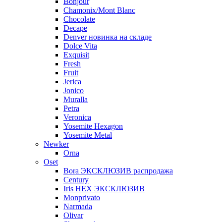
Bonjour
Chamonix/Mont Blanc
Chocolate
Decape
Denver новинка на складе
Dolce Vita
Exquisit
Fresh
Fruit
Jerica
Jonico
Muralla
Petra
Veroniсa
Yosemite Hexagon
Yosemite Metal
Newker
Orna
Oset
Bora ЭКСКЛЮЗИВ распродажа
Century
Iris HEX ЭКСКЛЮЗИВ
Monprivato
Narmada
Olivar