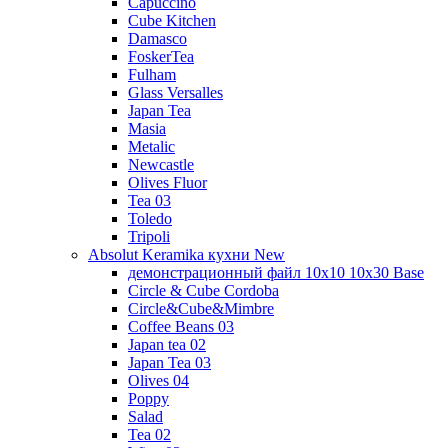
Capuccino
Cube Kitchen
Damasco
FoskerTea
Fulham
Glass Versalles
Japan Tea
Masia
Metalic
Newcastle
Olives Fluor
Tea 03
Toledo
Tripoli
Absolut Keramika кухни New
демонстрационный файл 10x10 10x30 Base
Circle & Cube Cordoba
Circle&Cube&Mimbre
Coffee Beans 03
Japan tea 02
Japan Tea 03
Olives 04
Poppy
Salad
Tea 02