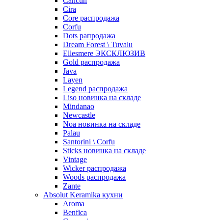
Cancun
Cira
Core распродажа
Corfu
Dots рапродажа
Dream Forest \ Tuvalu
Ellesmere ЭКСКЛЮЗИВ
Gold распродажа
Java
Layen
Legend распродажа
Liso новинка на складе
Mindanao
Newcastle
Noa новинка на складе
Palau
Santorini \ Corfu
Sticks новинка на складе
Vintage
Wicker распродажа
Woods распродажа
Zante
Absolut Keramika кухни
Aroma
Benfica