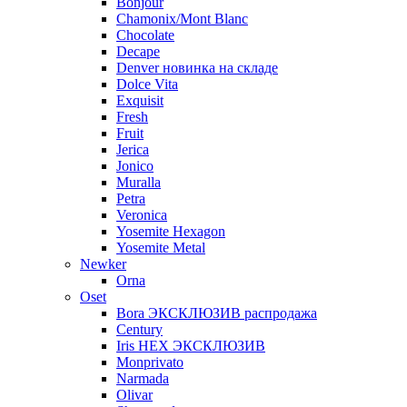
Bonjour
Chamonix/Mont Blanc
Chocolate
Decape
Denver новинка на складе
Dolce Vita
Exquisit
Fresh
Fruit
Jerica
Jonico
Muralla
Petra
Veroniсa
Yosemite Hexagon
Yosemite Metal
Newker
Orna
Oset
Bora ЭКСКЛЮЗИВ распродажа
Century
Iris HEX ЭКСКЛЮЗИВ
Monprivato
Narmada
Olivar