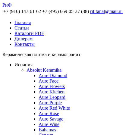
РиФ
+7 (916) 147-61-62
+7 (495) 669-05-37 (38)
rif.fanal@mail.ru
Главная
Статьи
Каталоги PDF
Дилерам
Контакты
Керамическая плитка и керамогранит
Испания
Absolut Keramika
Aure Diamond
Aure Face
Aure Flowers
Aure Kitchen
Aure Leopard
Aure Purple
Aure Red White
Aure Rose
Aure Savage
Aure Wine
Bahamas