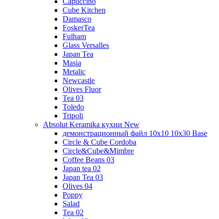
Capuccino
Cube Kitchen
Damasco
FoskerTea
Fulham
Glass Versalles
Japan Tea
Masia
Metalic
Newcastle
Olives Fluor
Tea 03
Toledo
Tripoli
Absolut Keramika кухни New
демонстрационный файл 10x10 10x30 Base
Circle & Cube Cordoba
Circle&Cube&Mimbre
Coffee Beans 03
Japan tea 02
Japan Tea 03
Olives 04
Poppy
Salad
Tea 02