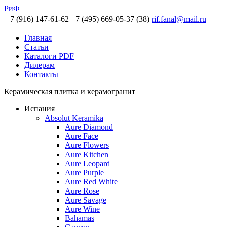
РиФ
+7 (916) 147-61-62
+7 (495) 669-05-37 (38)
rif.fanal@mail.ru
Главная
Статьи
Каталоги PDF
Дилерам
Контакты
Керамическая плитка и керамогранит
Испания
Absolut Keramika
Aure Diamond
Aure Face
Aure Flowers
Aure Kitchen
Aure Leopard
Aure Purple
Aure Red White
Aure Rose
Aure Savage
Aure Wine
Bahamas