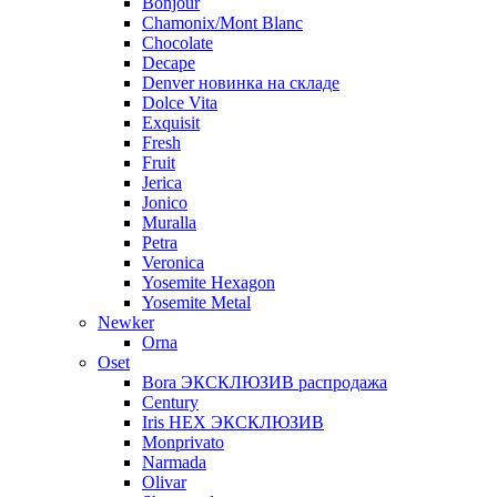
Bonjour
Chamonix/Mont Blanc
Chocolate
Decape
Denver новинка на складе
Dolce Vita
Exquisit
Fresh
Fruit
Jerica
Jonico
Muralla
Petra
Veroniсa
Yosemite Hexagon
Yosemite Metal
Newker
Orna
Oset
Bora ЭКСКЛЮЗИВ распродажа
Century
Iris HEX ЭКСКЛЮЗИВ
Monprivato
Narmada
Olivar