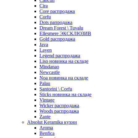
Cancun
Cira
Core распродажа
Corfu
Dots рапродажа
Dream Forest \ Tuvalu
Ellesmere ЭКСКЛЮЗИВ
Gold распродажа
Java
Layen
Legend распродажа
Liso новинка на складе
Mindanao
Newcastle
Noa новинка на складе
Palau
Santorini \ Corfu
Sticks новинка на складе
Vintage
Wicker распродажа
Woods распродажа
Zante
Absolut Keramika кухни
Aroma
Benfica