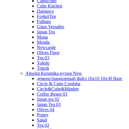
Capuccino
Cube Kitchen
Damasco
FoskerTea
Fulham
Glass Versalles
Japan Tea
Masia
Metalic
Newcastle
Olives Fluor
Tea 03
Toledo
Tripoli
Absolut Keramika кухни New
демонстрационный файл 10x10 10x30 Base
Circle & Cube Cordoba
Circle&Cube&Mimbre
Coffee Beans 03
Japan tea 02
Japan Tea 03
Olives 04
Poppy
Salad
Tea 02