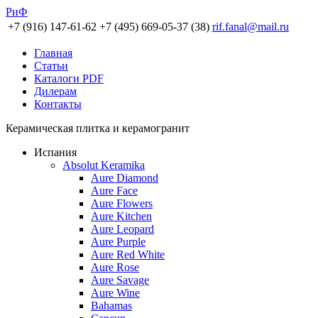
РиФ
+7 (916) 147-61-62
+7 (495) 669-05-37 (38)
rif.fanal@mail.ru
Главная
Статьи
Каталоги PDF
Дилерам
Контакты
Керамическая плитка и керамогранит
Испания
Absolut Keramika
Aure Diamond
Aure Face
Aure Flowers
Aure Kitchen
Aure Leopard
Aure Purple
Aure Red White
Aure Rose
Aure Savage
Aure Wine
Bahamas