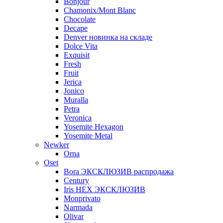
Bonjour
Chamonix/Mont Blanc
Chocolate
Decape
Denver новинка на складе
Dolce Vita
Exquisit
Fresh
Fruit
Jerica
Jonico
Muralla
Petra
Veroniсa
Yosemite Hexagon
Yosemite Metal
Newker
Orna
Oset
Bora ЭКСКЛЮЗИВ распродажа
Century
Iris HEX ЭКСКЛЮЗИВ
Monprivato
Narmada
Olivar