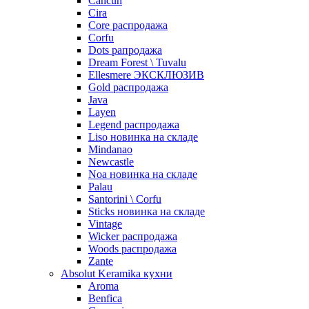
Cancun
Cira
Core распродажа
Corfu
Dots рапродажа
Dream Forest \ Tuvalu
Ellesmere ЭКСКЛЮЗИВ
Gold распродажа
Java
Layen
Legend распродажа
Liso новинка на складе
Mindanao
Newcastle
Noa новинка на складе
Palau
Santorini \ Corfu
Sticks новинка на складе
Vintage
Wicker распродажа
Woods распродажа
Zante
Absolut Keramika кухни
Aroma
Benfica