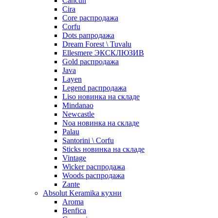
Cancun
Cira
Core распродажа
Corfu
Dots рапродажа
Dream Forest \ Tuvalu
Ellesmere ЭКСКЛЮЗИВ
Gold распродажа
Java
Layen
Legend распродажа
Liso новинка на складе
Mindanao
Newcastle
Noa новинка на складе
Palau
Santorini \ Corfu
Sticks новинка на складе
Vintage
Wicker распродажа
Woods распродажа
Zante
Absolut Keramika кухни
Aroma
Benfica