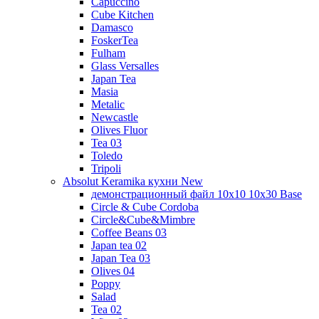
Capuccino
Cube Kitchen
Damasco
FoskerTea
Fulham
Glass Versalles
Japan Tea
Masia
Metalic
Newcastle
Olives Fluor
Tea 03
Toledo
Tripoli
Absolut Keramika кухни New
демонстрационный файл 10x10 10x30 Base
Circle & Cube Cordoba
Circle&Cube&Mimbre
Coffee Beans 03
Japan tea 02
Japan Tea 03
Olives 04
Poppy
Salad
Tea 02