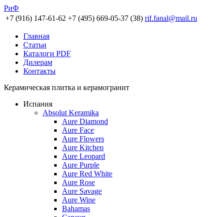
РиФ
+7 (916) 147-61-62
+7 (495) 669-05-37 (38)
rif.fanal@mail.ru
Главная
Статьи
Каталоги PDF
Дилерам
Контакты
Керамическая плитка и керамогранит
Испания
Absolut Keramika
Aure Diamond
Aure Face
Aure Flowers
Aure Kitchen
Aure Leopard
Aure Purple
Aure Red White
Aure Rose
Aure Savage
Aure Wine
Bahamas