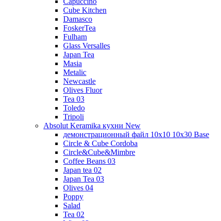
Capuccino
Cube Kitchen
Damasco
FoskerTea
Fulham
Glass Versalles
Japan Tea
Masia
Metalic
Newcastle
Olives Fluor
Tea 03
Toledo
Tripoli
Absolut Keramika кухни New
демонстрационный файл 10x10 10x30 Base
Circle & Cube Cordoba
Circle&Cube&Mimbre
Coffee Beans 03
Japan tea 02
Japan Tea 03
Olives 04
Poppy
Salad
Tea 02