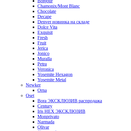
Bonjour
Chamonix/Mont Blanc
Chocolate
Decape
Denver новинка на складе
Dolce Vita
Exquisit
Fresh
Fruit
Jerica
Jonico
Muralla
Petra
Veroniсa
Yosemite Hexagon
Yosemite Metal
Newker
Orna
Oset
Bora ЭКСКЛЮЗИВ распродажа
Century
Iris HEX ЭКСКЛЮЗИВ
Monprivato
Narmada
Olivar