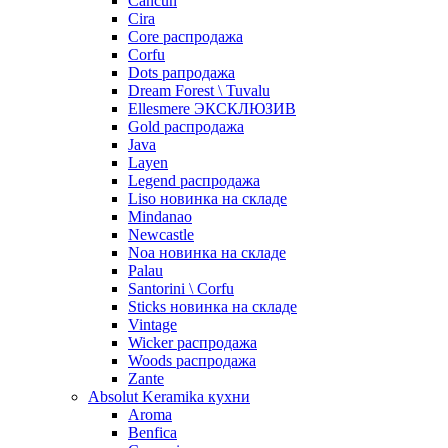
Cancun
Cira
Core распродажа
Corfu
Dots рапродажа
Dream Forest \ Tuvalu
Ellesmere ЭКСКЛЮЗИВ
Gold распродажа
Java
Layen
Legend распродажа
Liso новинка на складе
Mindanao
Newcastle
Noa новинка на складе
Palau
Santorini \ Corfu
Sticks новинка на складе
Vintage
Wicker распродажа
Woods распродажа
Zante
Absolut Keramika кухни
Aroma
Benfica