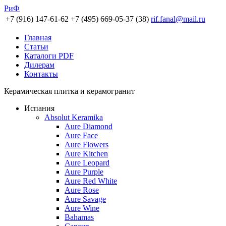
РиФ
+7 (916) 147-61-62
+7 (495) 669-05-37 (38)
rif.fanal@mail.ru
Главная
Статьи
Каталоги PDF
Дилерам
Контакты
Керамическая плитка и керамогранит
Испания
Absolut Keramika
Aure Diamond
Aure Face
Aure Flowers
Aure Kitchen
Aure Leopard
Aure Purple
Aure Red White
Aure Rose
Aure Savage
Aure Wine
Bahamas