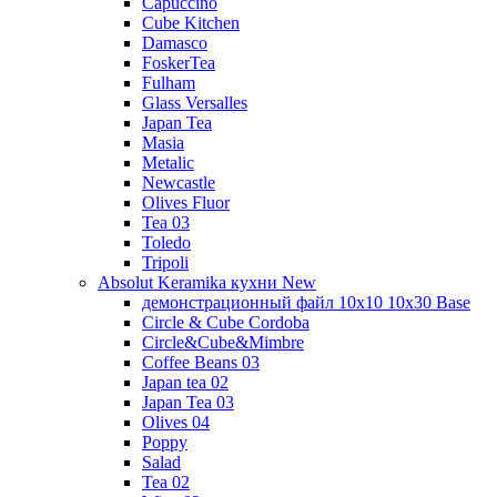
Capuccino
Cube Kitchen
Damasco
FoskerTea
Fulham
Glass Versalles
Japan Tea
Masia
Metalic
Newcastle
Olives Fluor
Tea 03
Toledo
Tripoli
Absolut Keramika кухни New
демонстрационный файл 10x10 10x30 Base
Circle & Cube Cordoba
Circle&Cube&Mimbre
Coffee Beans 03
Japan tea 02
Japan Tea 03
Olives 04
Poppy
Salad
Tea 02