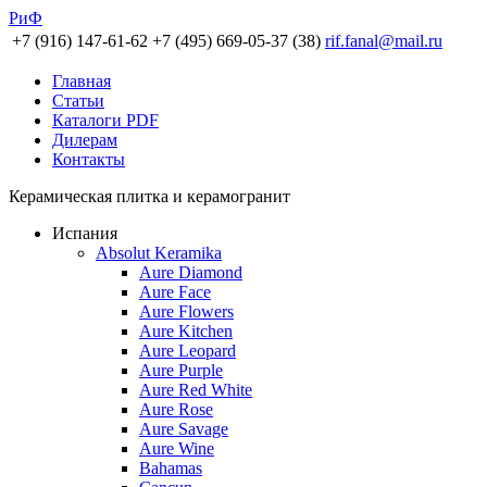
РиФ
+7 (916) 147-61-62
+7 (495) 669-05-37 (38)
rif.fanal@mail.ru
Главная
Статьи
Каталоги PDF
Дилерам
Контакты
Керамическая плитка и керамогранит
Испания
Absolut Keramika
Aure Diamond
Aure Face
Aure Flowers
Aure Kitchen
Aure Leopard
Aure Purple
Aure Red White
Aure Rose
Aure Savage
Aure Wine
Bahamas