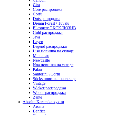
Cancun
Cira
Core распродажа
Corfu
Dots рапродажа
Dream Forest \ Tuvalu
Ellesmere ЭКСКЛЮЗИВ
Gold распродажа
Java
Layen
Legend распродажа
Liso новинка на складе
Mindanao
Newcastle
Noa новинка на складе
Palau
Santorini \ Corfu
Sticks новинка на складе
Vintage
Wicker распродажа
Woods распродажа
Zante
Absolut Keramika кухни
Aroma
Benfica