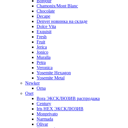
Bonjour
Chamonix/Mont Blanc
Chocolate
Decape
Denver новинка на складе
Dolce Vita
Exquisit
Fresh
Fruit
Jerica
Jonico
Muralla
Petra
Veroniсa
Yosemite Hexagon
Yosemite Metal
Newker
Orna
Oset
Bora ЭКСКЛЮЗИВ распродажа
Century
Iris HEX ЭКСКЛЮЗИВ
Monprivato
Narmada
Olivar