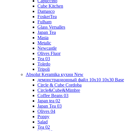
Capuccino
Cube Kitchen
Damasco
FoskerTea
Fulham
Glass Versalles
Japan Tea
Masia
Metalic
Newcastle
Olives Fluor
Tea 03
Toledo
Tripoli
Absolut Keramika кухни New
демонстрационный файл 10x10 10x30 Base
Circle & Cube Cordoba
Circle&Cube&Mimbre
Coffee Beans 03
Japan tea 02
Japan Tea 03
Olives 04
Poppy
Salad
Tea 02