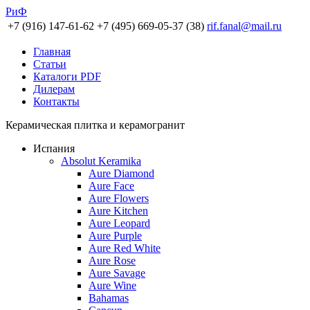
РиФ
+7 (916) 147-61-62
+7 (495) 669-05-37 (38)
rif.fanal@mail.ru
Главная
Статьи
Каталоги PDF
Дилерам
Контакты
Керамическая плитка и керамогранит
Испания
Absolut Keramika
Aure Diamond
Aure Face
Aure Flowers
Aure Kitchen
Aure Leopard
Aure Purple
Aure Red White
Aure Rose
Aure Savage
Aure Wine
Bahamas