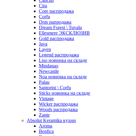
Cancun
Cira
Core распродажа
Corfu
Dots рапродажа
Dream Forest \ Tuvalu
Ellesmere ЭКСКЛЮЗИВ
Gold распродажа
Java
Layen
Legend распродажа
Liso новинка на складе
Mindanao
Newcastle
Noa новинка на складе
Palau
Santorini \ Corfu
Sticks новинка на складе
Vintage
Wicker распродажа
Woods распродажа
Zante
Absolut Keramika кухни
Aroma
Benfica