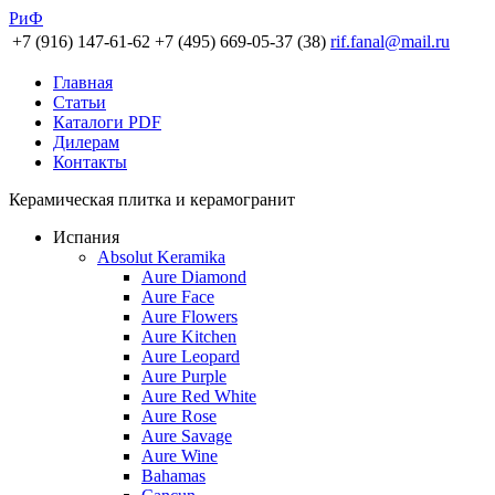
РиФ
+7 (916) 147-61-62
+7 (495) 669-05-37 (38)
rif.fanal@mail.ru
Главная
Статьи
Каталоги PDF
Дилерам
Контакты
Керамическая плитка и керамогранит
Испания
Absolut Keramika
Aure Diamond
Aure Face
Aure Flowers
Aure Kitchen
Aure Leopard
Aure Purple
Aure Red White
Aure Rose
Aure Savage
Aure Wine
Bahamas