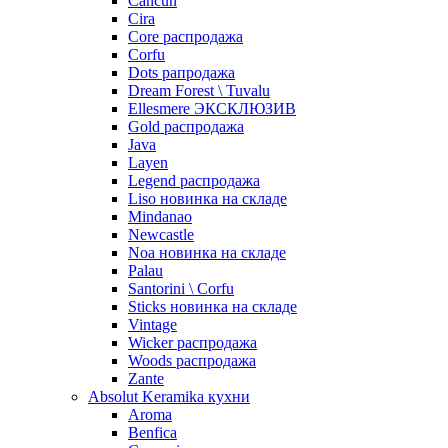
Cancun
Cira
Core распродажа
Corfu
Dots рапродажа
Dream Forest \ Tuvalu
Ellesmere ЭКСКЛЮЗИВ
Gold распродажа
Java
Layen
Legend распродажа
Liso новинка на складе
Mindanao
Newcastle
Noa новинка на складе
Palau
Santorini \ Corfu
Sticks новинка на складе
Vintage
Wicker распродажа
Woods распродажа
Zante
Absolut Keramika кухни
Aroma
Benfica