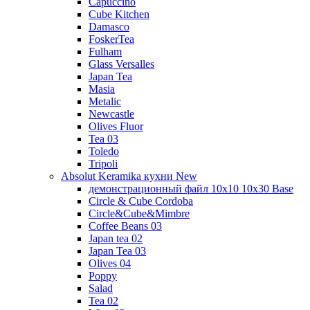
Capuccino
Cube Kitchen
Damasco
FoskerTea
Fulham
Glass Versalles
Japan Tea
Masia
Metalic
Newcastle
Olives Fluor
Tea 03
Toledo
Tripoli
Absolut Keramika кухни New
демонстрационный файл 10x10 10x30 Base
Circle & Cube Cordoba
Circle&Cube&Mimbre
Coffee Beans 03
Japan tea 02
Japan Tea 03
Olives 04
Poppy
Salad
Tea 02