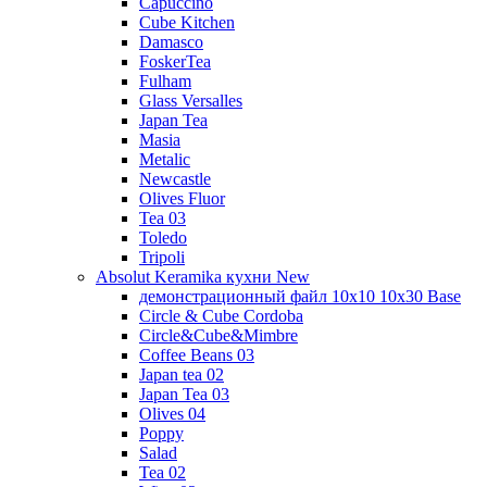
Capuccino
Cube Kitchen
Damasco
FoskerTea
Fulham
Glass Versalles
Japan Tea
Masia
Metalic
Newcastle
Olives Fluor
Tea 03
Toledo
Tripoli
Absolut Keramika кухни New
демонстрационный файл 10x10 10x30 Base
Circle & Cube Cordoba
Circle&Cube&Mimbre
Coffee Beans 03
Japan tea 02
Japan Tea 03
Olives 04
Poppy
Salad
Tea 02