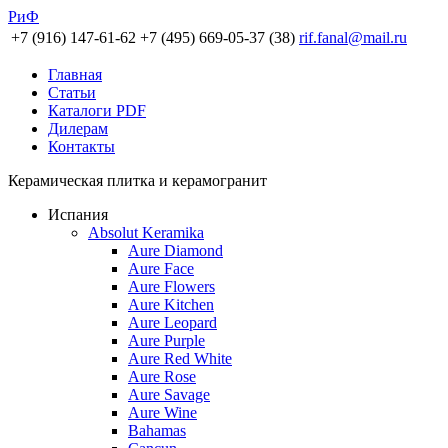
РиФ
+7 (916) 147-61-62
+7 (495) 669-05-37 (38)
rif.fanal@mail.ru
Главная
Статьи
Каталоги PDF
Дилерам
Контакты
Керамическая плитка и керамогранит
Испания
Absolut Keramika
Aure Diamond
Aure Face
Aure Flowers
Aure Kitchen
Aure Leopard
Aure Purple
Aure Red White
Aure Rose
Aure Savage
Aure Wine
Bahamas