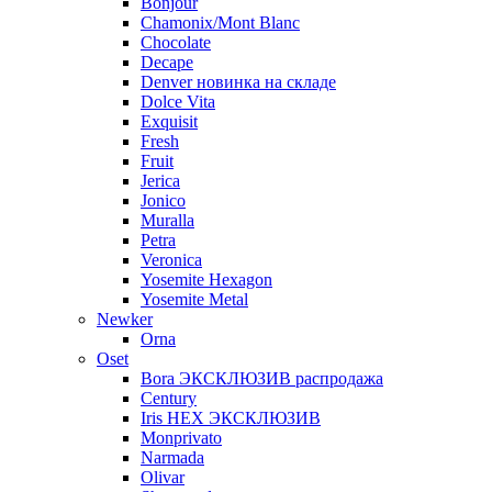
Bonjour
Chamonix/Mont Blanc
Chocolate
Decape
Denver новинка на складе
Dolce Vita
Exquisit
Fresh
Fruit
Jerica
Jonico
Muralla
Petra
Veroniсa
Yosemite Hexagon
Yosemite Metal
Newker
Orna
Oset
Bora ЭКСКЛЮЗИВ распродажа
Century
Iris HEX ЭКСКЛЮЗИВ
Monprivato
Narmada
Olivar