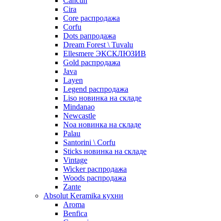
Cancun
Cira
Core распродажа
Corfu
Dots рапродажа
Dream Forest \ Tuvalu
Ellesmere ЭКСКЛЮЗИВ
Gold распродажа
Java
Layen
Legend распродажа
Liso новинка на складе
Mindanao
Newcastle
Noa новинка на складе
Palau
Santorini \ Corfu
Sticks новинка на складе
Vintage
Wicker распродажа
Woods распродажа
Zante
Absolut Keramika кухни
Aroma
Benfica