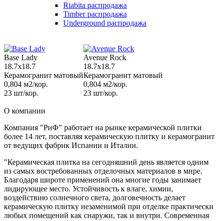
Riabita распродажа
Timber распродажа
Underground распродажа
Base Lady
Avenue Rock
18.7x18.7
18.7x18.7
Керамогранит матовый
Керамогранит матовый
0,804 м2/кор.
0,804 м2/кор.
23 шт/кор.
23 шт/кор.
О компании
Компания "РиФ" работает на рынке керамической плитки
более 14 лет, поставляя керамическую плитку и керамогранит
от ведущих фабрик Испании и Италии.
"Керамическая плитка на сегодняшний день является одним
из самых востребованных отделочных материалов в мире.
Благодаря широте применений она многие годы занимает
лидирующее место. Устойчивость к влаге, химии,
воздействию солнечного света, долговечность делает
керамическую плитку незаменимой при отделке практически
любых помещений как снаружи, так и внутри. Современная