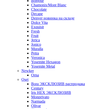
Bonjour
Chamonix/Mont Blanc
Chocolate
Decape
Denver новинка на складе
Dolce Vita
Exquisit
Fresh
Fruit
Jerica
Jonico
Muralla
Petra
Veroniсa
Yosemite Hexagon
Yosemite Metal
Newker
Orna
Oset
Bora ЭКСКЛЮЗИВ распродажа
Century
Iris HEX ЭКСКЛЮЗИВ
Monprivato
Narmada
Olivar