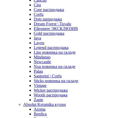
Cancun
Cira
Core распродажа
Corfu
Dots рапродажа
Dream Forest \ Tuvalu
Ellesmere ЭКСКЛЮЗИВ
Gold распродажа
Java
Layen
Legend распродажа
Liso новинка на складе
Mindanao
Newcastle
Noa новинка на складе
Palau
Santorini \ Corfu
Sticks новинка на складе
Vintage
Wicker распродажа
Woods распродажа
Zante
Absolut Keramika кухни
Aroma
Benfica