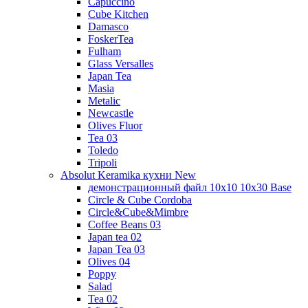
Capuccino
Cube Kitchen
Damasco
FoskerTea
Fulham
Glass Versalles
Japan Tea
Masia
Metalic
Newcastle
Olives Fluor
Tea 03
Toledo
Tripoli
Absolut Keramika кухни New
демонстрационный файл 10x10 10x30 Base
Circle & Cube Cordoba
Circle&Cube&Mimbre
Coffee Beans 03
Japan tea 02
Japan Tea 03
Olives 04
Poppy
Salad
Tea 02