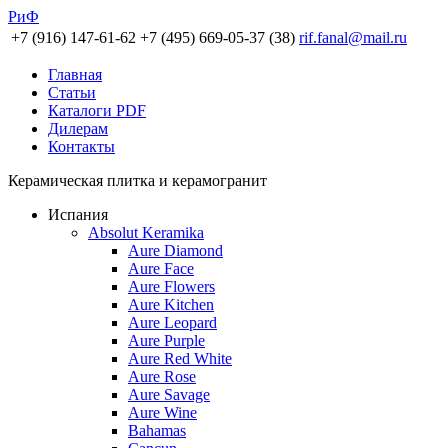
РиФ
+7 (916) 147-61-62
+7 (495) 669-05-37 (38)
rif.fanal@mail.ru
Главная
Статьи
Каталоги PDF
Дилерам
Контакты
Керамическая плитка и керамогранит
Испания
Absolut Keramika
Aure Diamond
Aure Face
Aure Flowers
Aure Kitchen
Aure Leopard
Aure Purple
Aure Red White
Aure Rose
Aure Savage
Aure Wine
Bahamas