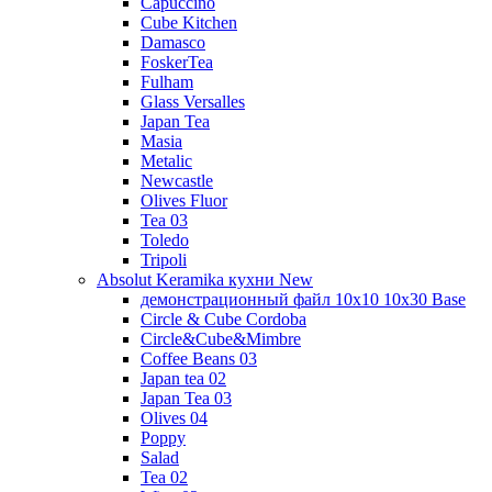
Capuccino
Cube Kitchen
Damasco
FoskerTea
Fulham
Glass Versalles
Japan Tea
Masia
Metalic
Newcastle
Olives Fluor
Tea 03
Toledo
Tripoli
Absolut Keramika кухни New
демонстрационный файл 10x10 10x30 Base
Circle & Cube Cordoba
Circle&Cube&Mimbre
Coffee Beans 03
Japan tea 02
Japan Tea 03
Olives 04
Poppy
Salad
Tea 02