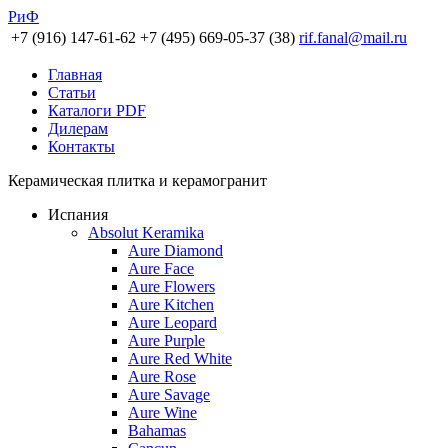
РиФ
+7 (916) 147-61-62
+7 (495) 669-05-37 (38)
rif.fanal@mail.ru
Главная
Статьи
Каталоги PDF
Дилерам
Контакты
Керамическая плитка и керамогранит
Испания
Absolut Keramika
Aure Diamond
Aure Face
Aure Flowers
Aure Kitchen
Aure Leopard
Aure Purple
Aure Red White
Aure Rose
Aure Savage
Aure Wine
Bahamas