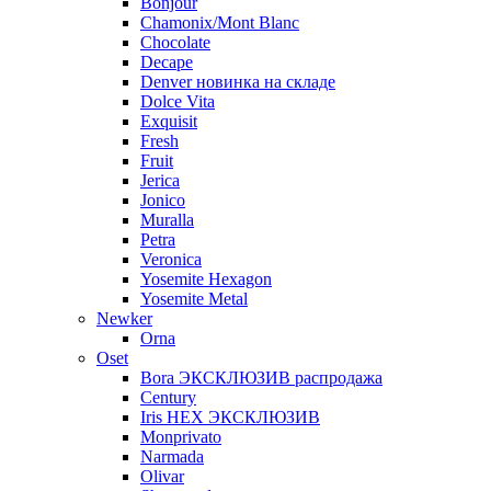
Bonjour
Chamonix/Mont Blanc
Chocolate
Decape
Denver новинка на складе
Dolce Vita
Exquisit
Fresh
Fruit
Jerica
Jonico
Muralla
Petra
Veroniсa
Yosemite Hexagon
Yosemite Metal
Newker
Orna
Oset
Bora ЭКСКЛЮЗИВ распродажа
Century
Iris HEX ЭКСКЛЮЗИВ
Monprivato
Narmada
Olivar