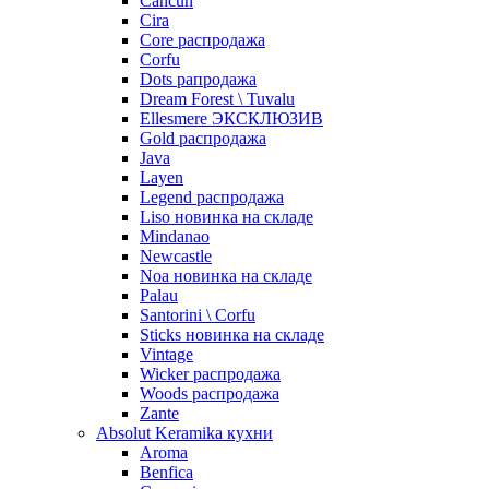
Cancun
Cira
Core распродажа
Corfu
Dots рапродажа
Dream Forest \ Tuvalu
Ellesmere ЭКСКЛЮЗИВ
Gold распродажа
Java
Layen
Legend распродажа
Liso новинка на складе
Mindanao
Newcastle
Noa новинка на складе
Palau
Santorini \ Corfu
Sticks новинка на складе
Vintage
Wicker распродажа
Woods распродажа
Zante
Absolut Keramika кухни
Aroma
Benfica