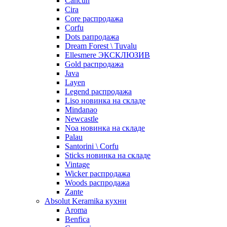
Cancun
Cira
Core распродажа
Corfu
Dots рапродажа
Dream Forest \ Tuvalu
Ellesmere ЭКСКЛЮЗИВ
Gold распродажа
Java
Layen
Legend распродажа
Liso новинка на складе
Mindanao
Newcastle
Noa новинка на складе
Palau
Santorini \ Corfu
Sticks новинка на складе
Vintage
Wicker распродажа
Woods распродажа
Zante
Absolut Keramika кухни
Aroma
Benfica