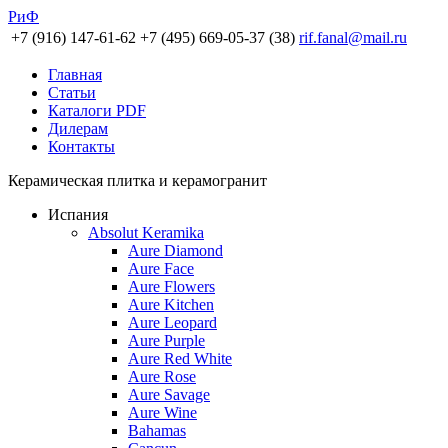
РиФ
+7 (916) 147-61-62
+7 (495) 669-05-37 (38)
rif.fanal@mail.ru
Главная
Статьи
Каталоги PDF
Дилерам
Контакты
Керамическая плитка и керамогранит
Испания
Absolut Keramika
Aure Diamond
Aure Face
Aure Flowers
Aure Kitchen
Aure Leopard
Aure Purple
Aure Red White
Aure Rose
Aure Savage
Aure Wine
Bahamas