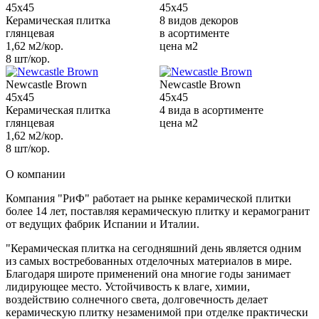
45x45
45x45
Керамическая плитка
8 видов декоров
глянцевая
в асортименте
1,62 м2/кор.
цена м2
8 шт/кор.
Newcastle Brown
Newcastle Brown
45x45
45x45
Керамическая плитка
4 вида в асортименте
глянцевая
цена м2
1,62 м2/кор.
8 шт/кор.
О компании
Компания "РиФ" работает на рынке керамической плитки
более 14 лет, поставляя керамическую плитку и керамогранит
от ведущих фабрик Испании и Италии.
"Керамическая плитка на сегодняшний день является одним
из самых востребованных отделочных материалов в мире.
Благодаря широте применений она многие годы занимает
лидирующее место. Устойчивость к влаге, химии,
воздействию солнечного света, долговечность делает
керамическую плитку незаменимой при отделке практически