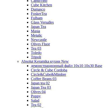
Capuccino
Cube Kitchen
Damasco
FoskerTea
Fulham
Glass Versalles
Japan Tea
Masia
Metalic
Newcastle
Olives Fluor
Tea 03
Toledo
Tripoli
Absolut Keramika кухни New
демонстрационный файл 10x10 10x30 Base
Circle & Cube Cordoba
Circle&Cube&Mimbre
Coffee Beans 03
Japan tea 02
Japan Tea 03
Olives 04
Poppy
Salad
Tea 02