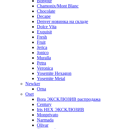
Bonjour
Chamonix/Mont Blanc
Chocolate
Decape
Denver новинка на складе
Dolce Vita
Exquisit
Fresh
Fruit
Jerica
Jonico
Muralla
Petra
Veroniсa
Yosemite Hexagon
Yosemite Metal
Newker
Orna
Oset
Bora ЭКСКЛЮЗИВ распродажа
Century
Iris HEX ЭКСКЛЮЗИВ
Monprivato
Narmada
Olivar