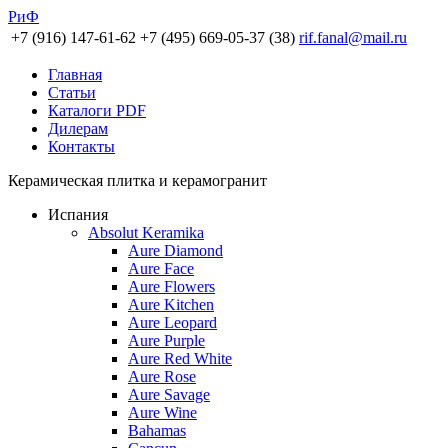
РиФ
+7 (916) 147-61-62
+7 (495) 669-05-37 (38)
rif.fanal@mail.ru
Главная
Статьи
Каталоги PDF
Дилерам
Контакты
Керамическая плитка и керамогранит
Испания
Absolut Keramika
Aure Diamond
Aure Face
Aure Flowers
Aure Kitchen
Aure Leopard
Aure Purple
Aure Red White
Aure Rose
Aure Savage
Aure Wine
Bahamas