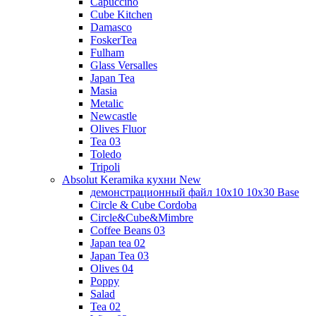
Capuccino
Cube Kitchen
Damasco
FoskerTea
Fulham
Glass Versalles
Japan Tea
Masia
Metalic
Newcastle
Olives Fluor
Tea 03
Toledo
Tripoli
Absolut Keramika кухни New
демонстрационный файл 10x10 10x30 Base
Circle & Cube Cordoba
Circle&Cube&Mimbre
Coffee Beans 03
Japan tea 02
Japan Tea 03
Olives 04
Poppy
Salad
Tea 02