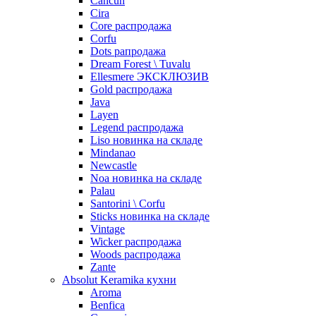
Cancun
Cira
Core распродажа
Corfu
Dots рапродажа
Dream Forest \ Tuvalu
Ellesmere ЭКСКЛЮЗИВ
Gold распродажа
Java
Layen
Legend распродажа
Liso новинка на складе
Mindanao
Newcastle
Noa новинка на складе
Palau
Santorini \ Corfu
Sticks новинка на складе
Vintage
Wicker распродажа
Woods распродажа
Zante
Absolut Keramika кухни
Aroma
Benfica