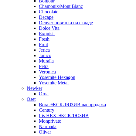
Bonjour
Chamonix/Mont Blanc
Chocolate
Decape
Denver новинка на складе
Dolce Vita
Exquisit
Fresh
Fruit
Jerica
Jonico
Muralla
Petra
Veroniсa
Yosemite Hexagon
Yosemite Metal
Newker
Orna
Oset
Bora ЭКСКЛЮЗИВ распродажа
Century
Iris HEX ЭКСКЛЮЗИВ
Monprivato
Narmada
Olivar