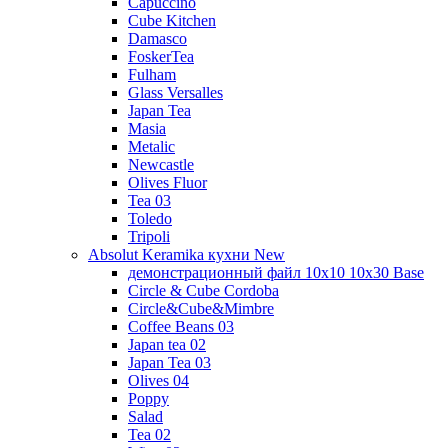
Capuccino
Cube Kitchen
Damasco
FoskerTea
Fulham
Glass Versalles
Japan Tea
Masia
Metalic
Newcastle
Olives Fluor
Tea 03
Toledo
Tripoli
Absolut Keramika кухни New
демонстрационный файл 10x10 10x30 Base
Circle & Cube Cordoba
Circle&Cube&Mimbre
Coffee Beans 03
Japan tea 02
Japan Tea 03
Olives 04
Poppy
Salad
Tea 02