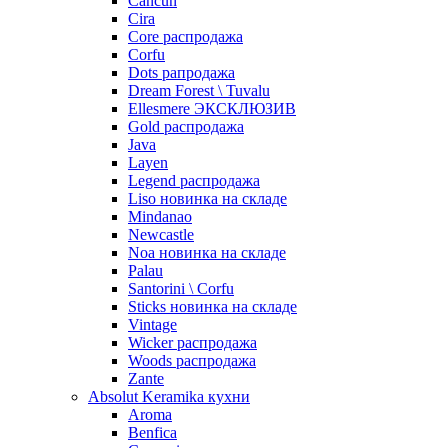
Cancun
Cira
Core распродажа
Corfu
Dots рапродажа
Dream Forest \ Tuvalu
Ellesmere ЭКСКЛЮЗИВ
Gold распродажа
Java
Layen
Legend распродажа
Liso новинка на складе
Mindanao
Newcastle
Noa новинка на складе
Palau
Santorini \ Corfu
Sticks новинка на складе
Vintage
Wicker распродажа
Woods распродажа
Zante
Absolut Keramika кухни
Aroma
Benfica