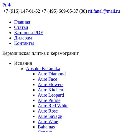
РиФ
+7 (916) 147-61-62
+7 (495) 669-05-37 (38)
rif.fanal@mail.ru
Главная
Статьи
Каталоги PDF
Дилерам
Контакты
Керамическая плитка и керамогранит
Испания
Absolut Keramika
Aure Diamond
Aure Face
Aure Flowers
Aure Kitchen
Aure Leopard
Aure Purple
Aure Red White
Aure Rose
Aure Savage
Aure Wine
Bahamas