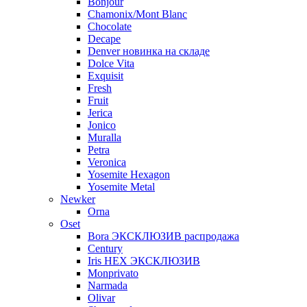
Bonjour
Chamonix/Mont Blanc
Chocolate
Decape
Denver новинка на складе
Dolce Vita
Exquisit
Fresh
Fruit
Jerica
Jonico
Muralla
Petra
Veroniсa
Yosemite Hexagon
Yosemite Metal
Newker
Orna
Oset
Bora ЭКСКЛЮЗИВ распродажа
Century
Iris HEX ЭКСКЛЮЗИВ
Monprivato
Narmada
Olivar