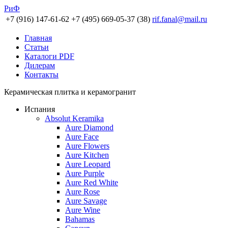
РиФ
+7 (916) 147-61-62
+7 (495) 669-05-37 (38)
rif.fanal@mail.ru
Главная
Статьи
Каталоги PDF
Дилерам
Контакты
Керамическая плитка и керамогранит
Испания
Absolut Keramika
Aure Diamond
Aure Face
Aure Flowers
Aure Kitchen
Aure Leopard
Aure Purple
Aure Red White
Aure Rose
Aure Savage
Aure Wine
Bahamas