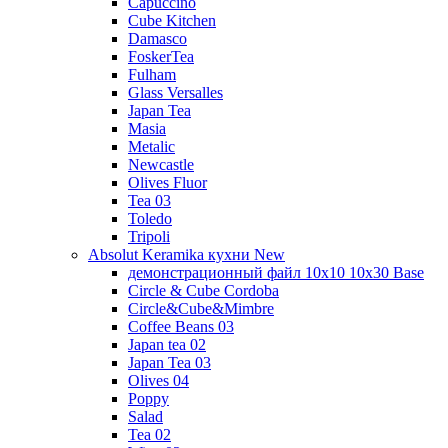
Capuccino
Cube Kitchen
Damasco
FoskerTea
Fulham
Glass Versalles
Japan Tea
Masia
Metalic
Newcastle
Olives Fluor
Tea 03
Toledo
Tripoli
Absolut Keramika кухни New
демонстрационный файл 10x10 10x30 Base
Circle & Cube Cordoba
Circle&Cube&Mimbre
Coffee Beans 03
Japan tea 02
Japan Tea 03
Olives 04
Poppy
Salad
Tea 02