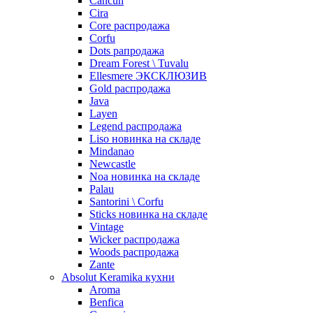
Cancun
Cira
Core распродажа
Corfu
Dots рапродажа
Dream Forest \ Tuvalu
Ellesmere ЭКСКЛЮЗИВ
Gold распродажа
Java
Layen
Legend распродажа
Liso новинка на складе
Mindanao
Newcastle
Noa новинка на складе
Palau
Santorini \ Corfu
Sticks новинка на складе
Vintage
Wicker распродажа
Woods распродажа
Zante
Absolut Keramika кухни
Aroma
Benfica