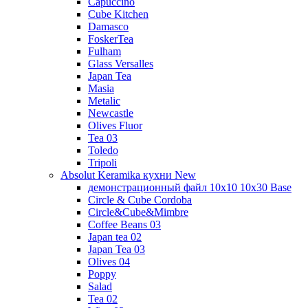
Capuccino
Cube Kitchen
Damasco
FoskerTea
Fulham
Glass Versalles
Japan Tea
Masia
Metalic
Newcastle
Olives Fluor
Tea 03
Toledo
Tripoli
Absolut Keramika кухни New
демонстрационный файл 10x10 10x30 Base
Circle & Cube Cordoba
Circle&Cube&Mimbre
Coffee Beans 03
Japan tea 02
Japan Tea 03
Olives 04
Poppy
Salad
Tea 02