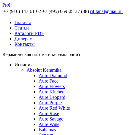
РиФ
+7 (916) 147-61-62
+7 (495) 669-05-37 (38)
rif.fanal@mail.ru
Главная
Статьи
Каталоги PDF
Дилерам
Контакты
Керамическая плитка и керамогранит
Испания
Absolut Keramika
Aure Diamond
Aure Face
Aure Flowers
Aure Kitchen
Aure Leopard
Aure Purple
Aure Red White
Aure Rose
Aure Savage
Aure Wine
Bahamas