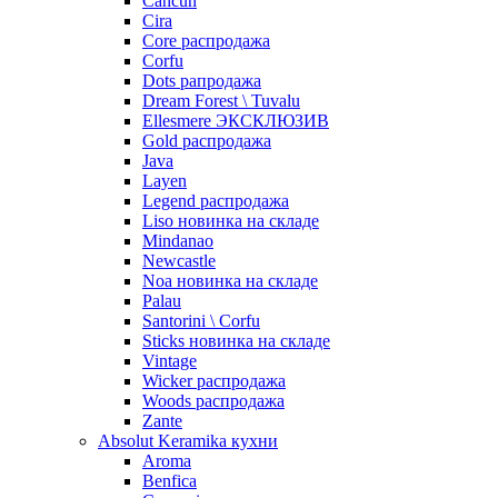
Cancun
Cira
Core распродажа
Corfu
Dots рапродажа
Dream Forest \ Tuvalu
Ellesmere ЭКСКЛЮЗИВ
Gold распродажа
Java
Layen
Legend распродажа
Liso новинка на складе
Mindanao
Newcastle
Noa новинка на складе
Palau
Santorini \ Corfu
Sticks новинка на складе
Vintage
Wicker распродажа
Woods распродажа
Zante
Absolut Keramika кухни
Aroma
Benfica