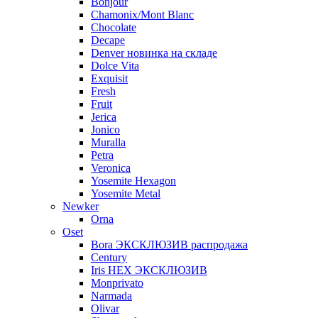
Bonjour
Chamonix/Mont Blanc
Chocolate
Decape
Denver новинка на складе
Dolce Vita
Exquisit
Fresh
Fruit
Jerica
Jonico
Muralla
Petra
Veroniсa
Yosemite Hexagon
Yosemite Metal
Newker
Orna
Oset
Bora ЭКСКЛЮЗИВ распродажа
Century
Iris HEX ЭКСКЛЮЗИВ
Monprivato
Narmada
Olivar