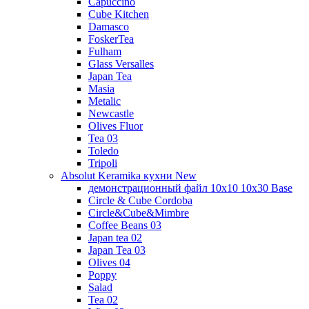
Capuccino
Cube Kitchen
Damasco
FoskerTea
Fulham
Glass Versalles
Japan Tea
Masia
Metalic
Newcastle
Olives Fluor
Tea 03
Toledo
Tripoli
Absolut Keramika кухни New
демонстрационный файл 10x10 10x30 Base
Circle & Cube Cordoba
Circle&Cube&Mimbre
Coffee Beans 03
Japan tea 02
Japan Tea 03
Olives 04
Poppy
Salad
Tea 02