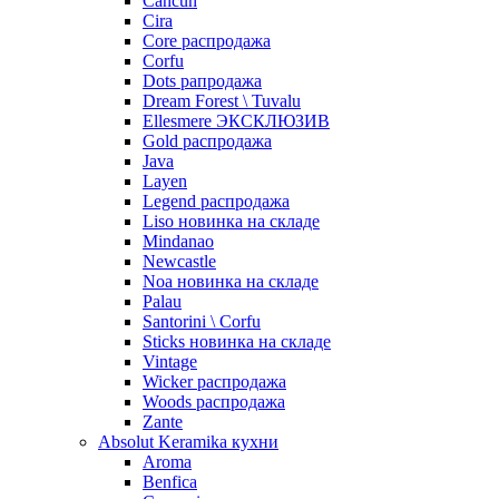
Cancun
Cira
Core распродажа
Corfu
Dots рапродажа
Dream Forest \ Tuvalu
Ellesmere ЭКСКЛЮЗИВ
Gold распродажа
Java
Layen
Legend распродажа
Liso новинка на складе
Mindanao
Newcastle
Noa новинка на складе
Palau
Santorini \ Corfu
Sticks новинка на складе
Vintage
Wicker распродажа
Woods распродажа
Zante
Absolut Keramika кухни
Aroma
Benfica