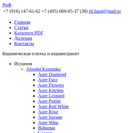
РиФ
+7 (916) 147-61-62
+7 (495) 669-05-37 (38)
rif.fanal@mail.ru
Главная
Статьи
Каталоги PDF
Дилерам
Контакты
Керамическая плитка и керамогранит
Испания
Absolut Keramika
Aure Diamond
Aure Face
Aure Flowers
Aure Kitchen
Aure Leopard
Aure Purple
Aure Red White
Aure Rose
Aure Savage
Aure Wine
Bahamas