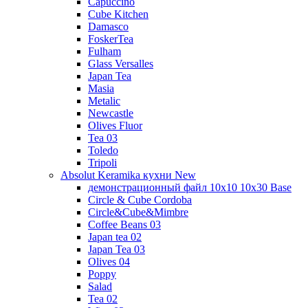
Capuccino
Cube Kitchen
Damasco
FoskerTea
Fulham
Glass Versalles
Japan Tea
Masia
Metalic
Newcastle
Olives Fluor
Tea 03
Toledo
Tripoli
Absolut Keramika кухни New
демонстрационный файл 10x10 10x30 Base
Circle & Cube Cordoba
Circle&Cube&Mimbre
Coffee Beans 03
Japan tea 02
Japan Tea 03
Olives 04
Poppy
Salad
Tea 02