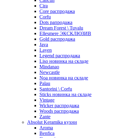
Cancun
Cira
Core распродажа
Corfu
Dots рапродажа
Dream Forest \ Tuvalu
Ellesmere ЭКСКЛЮЗИВ
Gold распродажа
Java
Layen
Legend распродажа
Liso новинка на складе
Mindanao
Newcastle
Noa новинка на складе
Palau
Santorini \ Corfu
Sticks новинка на складе
Vintage
Wicker распродажа
Woods распродажа
Zante
Absolut Keramika кухни
Aroma
Benfica