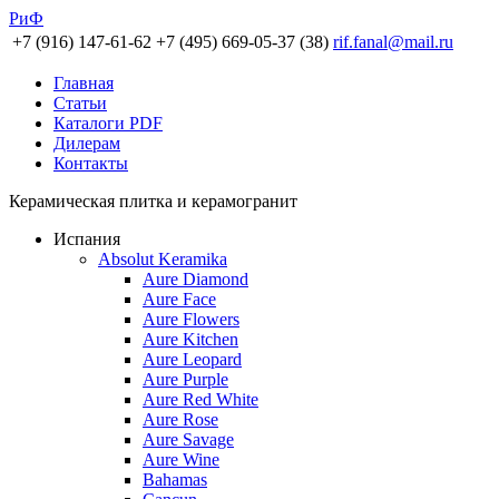
РиФ
+7 (916) 147-61-62
+7 (495) 669-05-37 (38)
rif.fanal@mail.ru
Главная
Статьи
Каталоги PDF
Дилерам
Контакты
Керамическая плитка и керамогранит
Испания
Absolut Keramika
Aure Diamond
Aure Face
Aure Flowers
Aure Kitchen
Aure Leopard
Aure Purple
Aure Red White
Aure Rose
Aure Savage
Aure Wine
Bahamas