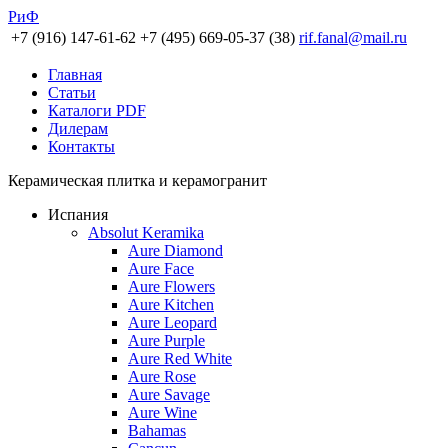
РиФ
+7 (916) 147-61-62
+7 (495) 669-05-37 (38)
rif.fanal@mail.ru
Главная
Статьи
Каталоги PDF
Дилерам
Контакты
Керамическая плитка и керамогранит
Испания
Absolut Keramika
Aure Diamond
Aure Face
Aure Flowers
Aure Kitchen
Aure Leopard
Aure Purple
Aure Red White
Aure Rose
Aure Savage
Aure Wine
Bahamas