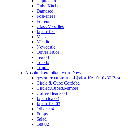
Capuccino
Cube Kitchen
Damasco
FoskerTea
Fulham
Glass Versalles
Japan Tea
Masia
Metalic
Newcastle
Olives Fluor
Tea 03
Toledo
Tripoli
Absolut Keramika кухни New
демонстрационный файл 10x10 10x30 Base
Circle & Cube Cordoba
Circle&Cube&Mimbre
Coffee Beans 03
Japan tea 02
Japan Tea 03
Olives 04
Poppy
Salad
Tea 02