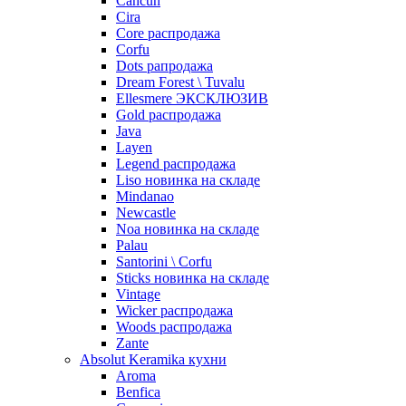
Cancun
Cira
Core распродажа
Corfu
Dots рапродажа
Dream Forest \ Tuvalu
Ellesmere ЭКСКЛЮЗИВ
Gold распродажа
Java
Layen
Legend распродажа
Liso новинка на складе
Mindanao
Newcastle
Noa новинка на складе
Palau
Santorini \ Corfu
Sticks новинка на складе
Vintage
Wicker распродажа
Woods распродажа
Zante
Absolut Keramika кухни
Aroma
Benfica